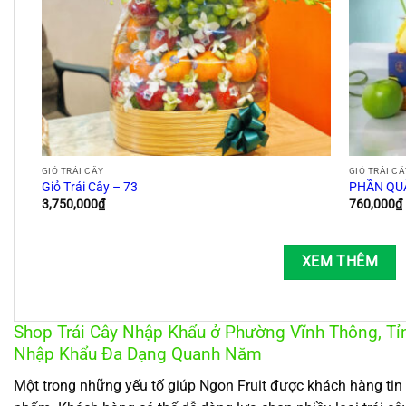
GIỎ TRÁI CÂY
GIỎ TRÁI CÂ
Giỏ Trái Cây – 73
PHẦN QUÀ
3,750,000
₫
760,000
₫
XEM THÊM
Shop Trái Cây Nhập Khẩu ở Phường Vĩnh Thông, Tỉ
Nhập Khẩu Đa Dạng Quanh Năm
Một trong những yếu tố giúp Ngon Fruit được khách hàng tin