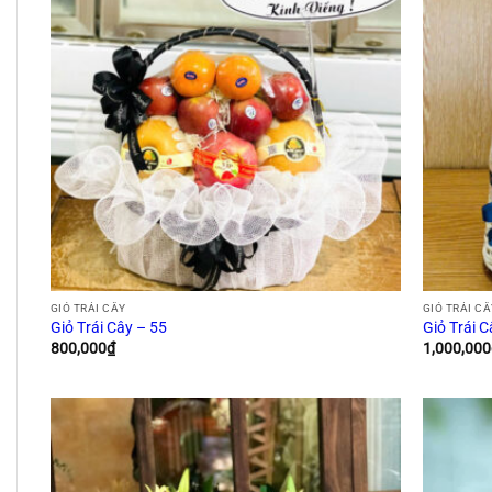
GIỎ TRÁI CÂY
GIỎ TRÁI C
Giỏ Trái Cây – 55
Giỏ Trái 
800,000
₫
1,000,000