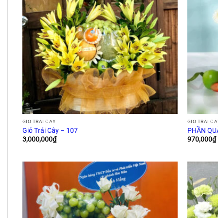
GIỎ TRÁI CÂY
GIỎ TRÁI CÂ
Giỏ Trái Cây – 107
PHẦN QUÀ
3,000,000
₫
970,000
₫