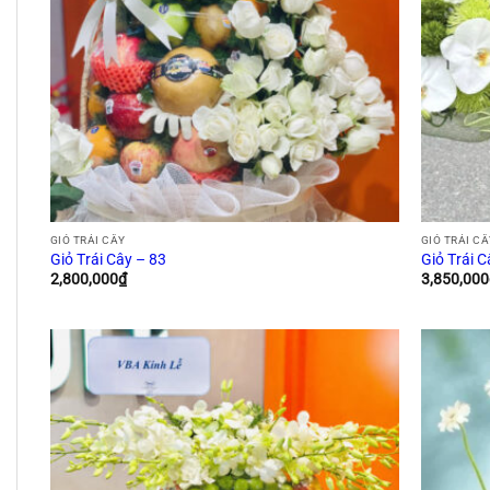
GIỎ TRÁI CÂY
GIỎ TRÁI C
Giỏ Trái Cây – 83
Giỏ Trái C
2,800,000
₫
3,850,000