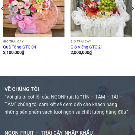
GIỎ TRÁI CÂY
GIỎ TRÁI CÂY
Quà Tặng GTC 04
Giỏ Viếng GTC 21
2,100,000
₫
2,000,000
₫
VỀ CHÚNG TÔI
“Với giá trị cốt lõi của NGONFruit là “TÍN – TÂM – TÀI –
TẦM” chúng tôi cam kết sẽ đem đến cho khách hàng
những sản phẩm sạch tươi ngon và chất lượng hàng đầu”
NGON FRUIT – TRÁI CÂY NHẬP KHẨU