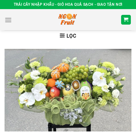
Chuyển
TRÁI CÂY NHẬP KHẨU - GIỎ HOA QUẢ SẠCH - GIAO TẬN NƠI
đến
nội
dung
LỌC