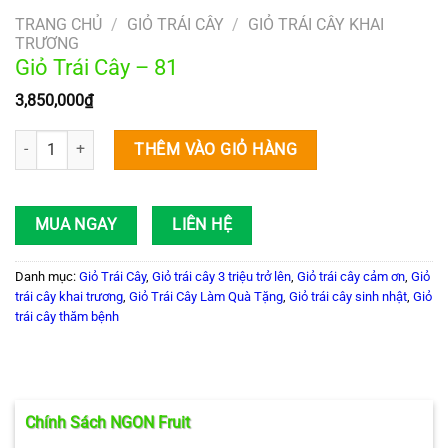
TRANG CHỦ
/
GIỎ TRÁI CÂY
/
GIỎ TRÁI CÂY KHAI
TRƯƠNG
Giỏ Trái Cây – 81
3,850,000
₫
Giỏ Trái Cây – 81 số lượng
THÊM VÀO GIỎ HÀNG
MUA NGAY
LIÊN HỆ
Danh mục:
Giỏ Trái Cây
,
Giỏ trái cây 3 triệu trở lên
,
Giỏ trái cây cảm ơn
,
Giỏ
trái cây khai trương
,
Giỏ Trái Cây Làm Quà Tặng
,
Giỏ trái cây sinh nhật
,
Giỏ
trái cây thăm bệnh
Chính Sách NGON Fruit