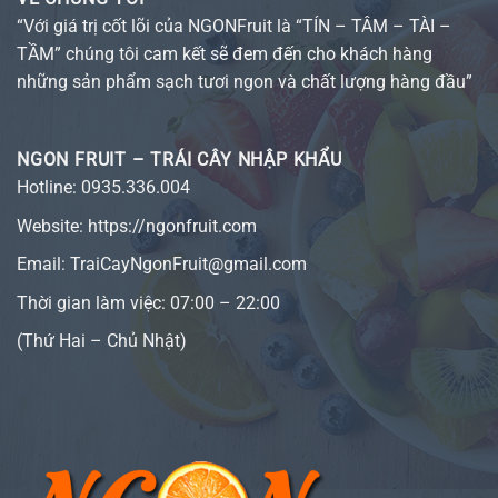
“Với giá trị cốt lõi của NGONFruit là “TÍN – TÂM – TÀI –
TẦM” chúng tôi cam kết sẽ đem đến cho khách hàng
những sản phẩm sạch tươi ngon và chất lượng hàng đầu”
NGON FRUIT – TRÁI CÂY NHẬP KHẨU
Hotline:
0935.336.004
Website:
https://ngonfruit.com
Email: TraiCayNgonFruit@gmail.com
Thời gian làm việc: 07:00 – 22:00
(Thứ Hai – Chủ Nhật)