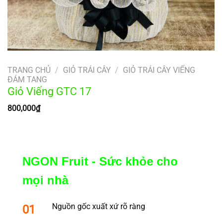
TRANG CHỦ
/
GIỎ TRÁI CÂY
/
GIỎ TRÁI CÂY VIẾNG
ĐÁM TANG
Giỏ Viếng GTC 17
800,000
₫
NGON Fruit - Sức khỏe cho
mọi nhà
Nguồn gốc xuất xứ rõ ràng
01