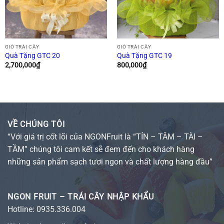
GIỎ TRÁI CÂY
GIỎ TRÁI CÂY
Quà Tặng GTC 20
Quà Tặng GTC 19
2,700,000
₫
800,000
₫
VỀ CHÚNG TÔI
“Với giá trị cốt lõi của NGONFruit là “TÍN – TÂM – TÀI –
TẦM” chúng tôi cam kết sẽ đem đến cho khách hàng
những sản phẩm sạch tươi ngon và chất lượng hàng đầu”
NGON FRUIT – TRÁI CÂY NHẬP KHẨU
Hotline:
0935.336.004