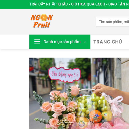
Chuyển
TRÁI CÂY NHẬP KHẨU - GIỎ HOA QUẢ SẠCH - GIAO TẬN N
đến
nội
Tìm
dung
kiếm:
TRANG CHỦ
Danh mục sản phẩm