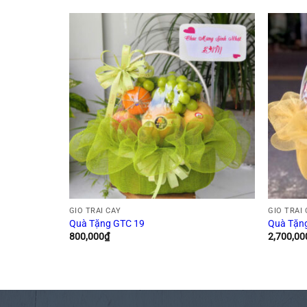
GIỎ TRÁI CÂY
GIỎ TRÁI
Quà Tặng GTC 19
Quà Tặn
800,000
₫
2,700,00