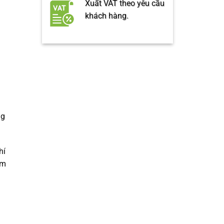
Xuất VAT theo yêu cầu
khách hàng.
ng
hí
ểm