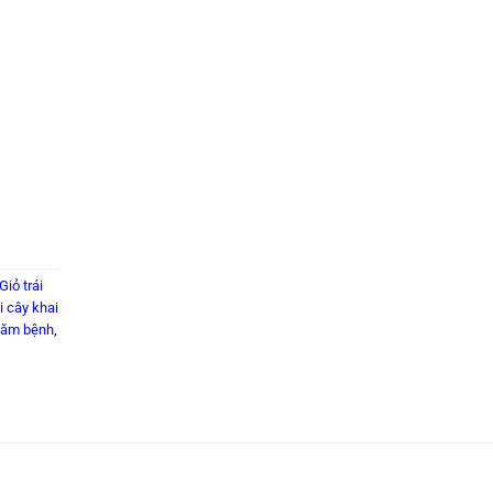
Giỏ trái
ái cây khai
thăm bệnh
,