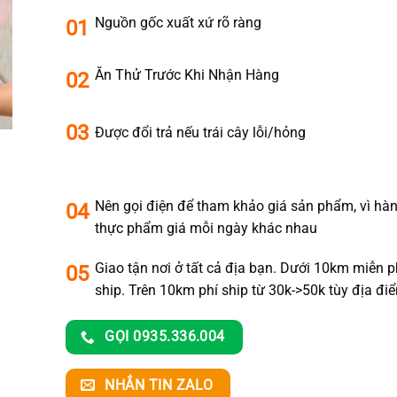
Nguồn gốc xuất xứ rõ ràng
01
Ăn Thử Trước Khi Nhận Hàng
02
03
Được đổi trả nếu trái cây lỗi/hỏng
Nên gọi điện để tham khảo giá sản phẩm, vì hà
04
thực phẩm giá mỗi ngày khác nhau
Giao tận nơi ở tất cả địa bạn. Dưới 10km miễn p
05
ship. Trên 10km phí ship từ 30k->50k tùy địa đi
GỌI 0935.336.004
NHẮN TIN ZALO