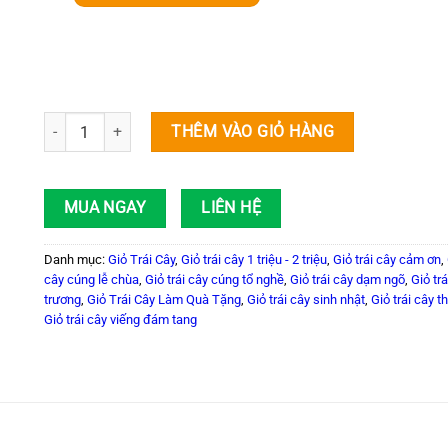
Quà Tặng GTC 02 số lượng
THÊM VÀO GIỎ HÀNG
MUA NGAY
LIÊN HỆ
Danh mục:
Giỏ Trái Cây
,
Giỏ trái cây 1 triệu - 2 triệu
,
Giỏ trái cây cảm ơn
,
cây cúng lễ chùa
,
Giỏ trái cây cúng tổ nghề
,
Giỏ trái cây dạm ngõ
,
Giỏ tr
trương
,
Giỏ Trái Cây Làm Quà Tặng
,
Giỏ trái cây sinh nhật
,
Giỏ trái cây 
Giỏ trái cây viếng đám tang