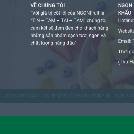
VỀ CHÚNG TÔI
NGON 
“Với giá trị cốt lõi của NGONFruit là
KHẨU
“TÍN – TÂM – TÀI – TẦM” chúng tôi
Hotline
cam kết sẽ đem đến cho khách hàng
Websit
những sản phẩm sạch tươi ngon và
Email:
chất lượng hàng đầu”
Thời gi
(Thứ H
Bản quyền © 2025 - Cửa hàng trái cây hoa quả nhập khẩu | NgonFrui