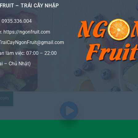
FRUIT – TRÁI CÂY NHẬP
:
0935.336.004
e:
https://ngonfruit.com
 TraiCayNgonFruit@gmail.com
an làm việc: 07:00 – 22:00
ai – Chủ Nhật)
t.com