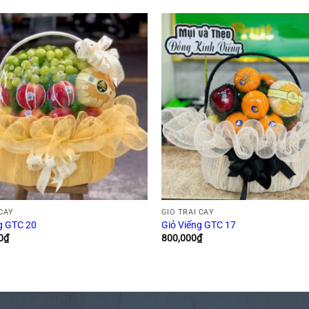
 CÂY
GIỎ TRÁI CÂY
g GTC 20
Giỏ Viếng GTC 17
0
₫
800,000
₫