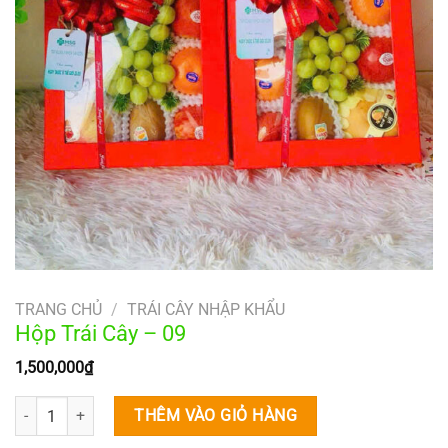
TRANG CHỦ
/
TRÁI CÂY NHẬP KHẨU
Hộp Trái Cây – 09
1,500,000
₫
Hộp Trái Cây – 09 số lượng
THÊM VÀO GIỎ HÀNG