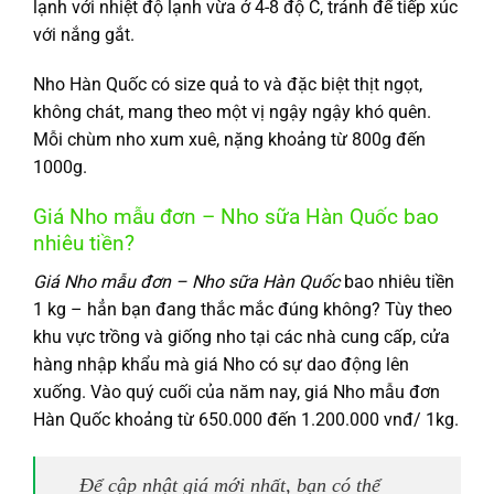
lạnh với nhiệt độ lạnh vừa ở 4-8 độ C, tránh để tiếp xúc
với nắng gắt.
Nho Hàn Quốc có size quả to và đặc biệt thịt ngọt,
không chát, mang theo một vị ngậy ngậy khó quên.
Mỗi chùm nho xum xuê, nặng khoảng từ 800g đến
1000g.
Giá Nho mẫu đơn – Nho sữa Hàn Quốc bao
nhiêu tiền?
Giá Nho mẫu đơn – Nho sữa Hàn Quốc
bao nhiêu tiền
1 kg – hẳn bạn đang thắc mắc đúng không? Tùy theo
khu vực trồng và giống nho tại các nhà cung cấp, cửa
hàng nhập khẩu mà giá Nho có sự dao động lên
xuống. Vào quý cuối của năm nay, giá Nho mẫu đơn
Hàn Quốc khoảng từ 650.000 đến 1.200.000 vnđ/ 1kg.
Để cập nhật giá mới nhất, bạn có thể