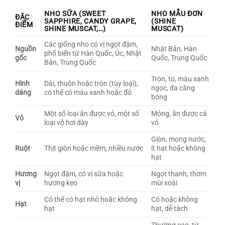
NHO SỮA (SWEET
NHO MẪU ĐƠN
ĐẶC
SAPPHIRE, CANDY GRAPE,
(SHINE
ĐIỂM
SHINE MUSCAT,…)
MUSCAT)
Các giống nho có vị ngọt đậm,
Nguồn
Nhật Bản, Hàn
phổ biến từ Hàn Quốc, Úc, Nhật
gốc
Quốc, Trung Quốc
Bản, Trung Quốc
Tròn, to, màu xanh
Hình
Dài, thuôn hoặc tròn (tùy loại),
ngọc, da căng
dáng
có thể có màu xanh hoặc đỏ
bóng
Một số loại ăn được vỏ, một số
Mỏng, ăn được cả
Vỏ
loại vỏ hơi dày
vỏ
Giòn, mọng nước,
Ruột
Thịt giòn hoặc mềm, nhiều nước
ít hạt hoặc không
hạt
Hương
Ngọt đậm, có vị sữa hoặc
Ngọt thanh, thơm
vị
hương kẹo
mùi xoài
Có thể có hạt nhỏ hoặc không
Có hoặc không
Hạt
hạt
hạt, dễ tách