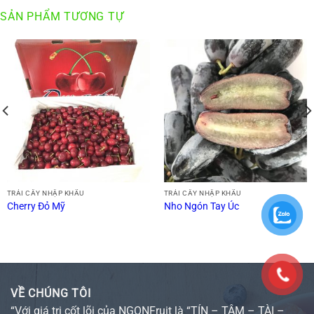
SẢN PHẨM TƯƠNG TỰ
TRÁI CÂY NHẬP KHẨU
TRÁI CÂY NHẬP KHẨU
Cherry Đỏ Mỹ
Nho Ngón Tay Úc
VỀ CHÚNG TÔI
“Với giá trị cốt lõi của NGONFruit là “TÍN – TÂM – TÀI –