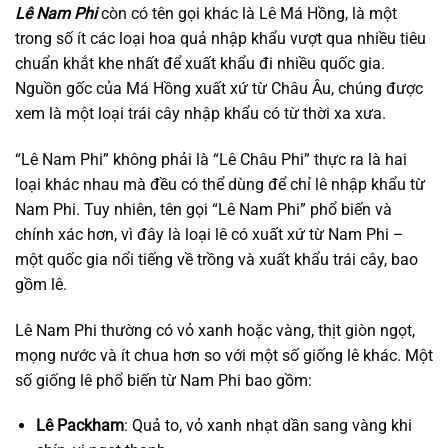
Lê Nam Phi
còn có tên gọi khác là Lê Má Hồng, là một
trong số ít các loại hoa quả nhập khẩu vượt qua nhiều tiêu
chuẩn khắt khe nhất để xuất khẩu đi nhiều quốc gia.
Nguồn gốc của Má Hồng xuất xứ từ Châu Âu, chúng được
xem là một loại trái cây nhập khẩu có từ thời xa xưa.
“Lê Nam Phi” không phải là “Lê Châu Phi” thực ra là hai
loại khác nhau mà đều có thể dùng để chỉ lê nhập khẩu từ
Nam Phi. Tuy nhiên, tên gọi “Lê Nam Phi” phổ biến và
chính xác hơn, vì đây là loại lê có xuất xứ từ Nam Phi –
một quốc gia nổi tiếng về trồng và xuất khẩu trái cây, bao
gồm lê.
Lê Nam Phi thường có vỏ xanh hoặc vàng, thịt giòn ngọt,
mọng nước và ít chua hơn so với một số giống lê khác. Một
số giống lê phổ biến từ Nam Phi bao gồm:
Lê Packham
: Quả to, vỏ xanh nhạt dần sang vàng khi