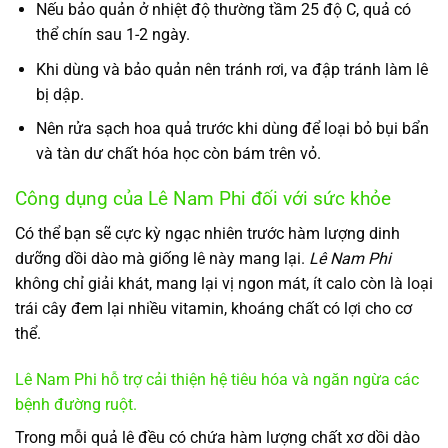
Nếu bảo quản ở nhiệt độ thường tầm 25 độ C, quả có
thể chín sau 1-2 ngày.
Khi dùng và bảo quản nên tránh rơi, va đập tránh làm lê
bị dập.
Nên rửa sạch hoa quả trước khi dùng để loại bỏ bụi bẩn
và tàn dư chất hóa học còn bám trên vỏ.
Công dụng của Lê Nam Phi đối với sức khỏe
Có thể bạn sẽ cực kỳ ngạc nhiên trước hàm lượng dinh
dưỡng dồi dào mà giống lê này mang lại.
Lê Nam Phi
không chỉ giải khát, mang lại vị ngon mát, ít calo còn là loại
trái cây đem lại nhiều vitamin, khoáng chất có lợi cho cơ
thể.
Lê Nam Phi hỗ trợ cải thiện hệ tiêu hóa và ngăn ngừa các
bệnh đường ruột.
Trong mỗi quả lê đều có chứa hàm lượng chất xơ dồi dào