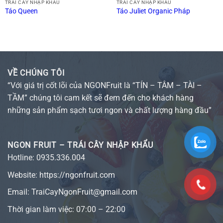
TRÁI CÂY NHẬP KHẨU
TRÁI CÂY NHẬP KHẨU
Táo Queen
Táo Juliet Organic Pháp
VỀ CHÚNG TÔI
“Với giá trị cốt lõi của NGONFruit là “TÍN – TÂM – TÀI –
TẦM” chúng tôi cam kết sẽ đem đến cho khách hàng
những sản phẩm sạch tươi ngon và chất lượng hàng đầu”
NGON FRUIT – TRÁI CÂY NHẬP KHẨU
Hotline:
0935.336.004
Website:
https://ngonfruit.com
Email: TraiCayNgonFruit@gmail.com
Thời gian làm việc: 07:00 – 22:00