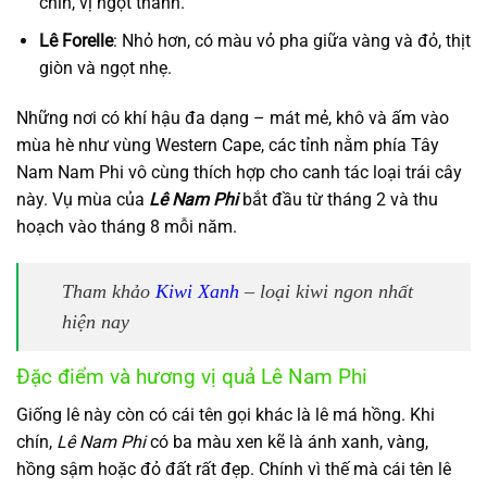
chín, vị ngọt thanh.
Lê Forelle
: Nhỏ hơn, có màu vỏ pha giữa vàng và đỏ, thịt
giòn và ngọt nhẹ.
Những nơi có khí hậu đa dạng – mát mẻ, khô và ấm vào
mùa hè như vùng Western Cape, các tỉnh nằm phía Tây
Nam Nam Phi vô cùng thích hợp cho canh tác loại trái cây
này. Vụ mùa của
Lê Nam Phi
bắt đầu từ tháng 2 và thu
hoạch vào tháng 8 mỗi năm.
Tham khảo
Kiwi Xanh
– loại kiwi ngon nhất
hiện nay
Đặc điểm và hương vị quả Lê Nam Phi
Giống lê này còn có cái tên gọi khác là lê má hồng. Khi
chín,
Lê Nam Phi
có ba màu xen kẽ là ánh xanh, vàng,
hồng sậm hoặc đỏ đất rất đẹp. Chính vì thế mà cái tên lê