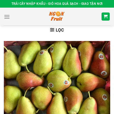
Chuyển
TRÁI CÂY NHẬP KHẨU - GIỎ HOA QUẢ SẠCH - GIAO TẬN NƠI
đến
nội
dung
LỌC