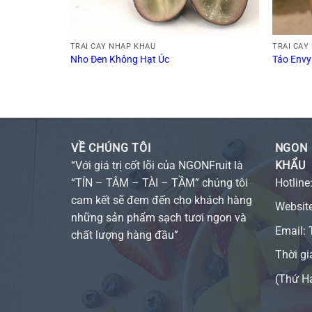
TRÁI CÂY NHẬP KHẨU
TRÁI CÂY
Nho Đen Không Hạt Úc
Táo Envy
VỀ CHÚNG TÔI
NGON 
“Với giá trị cốt lõi của NGONFruit là
KHẨU
“TÍN – TÂM – TÀI – TẦM” chúng tôi
Hotline
cam kết sẽ đem đến cho khách hàng
Websit
những sản phẩm sạch tươi ngon và
Email:
chất lượng hàng đầu”
Thời gi
(Thứ H