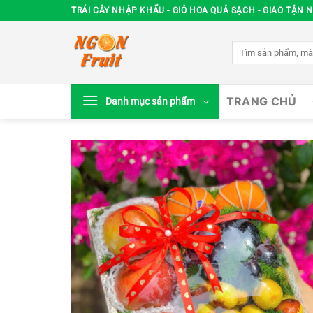
Chuyển
TRÁI CÂY NHẬP KHẨU - GIỎ HOA QUẢ SẠCH - GIAO TẬN N
đến
nội
Tìm
dung
kiếm:
TRANG CHỦ
Danh mục sản phẩm