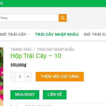
ƠI
GIỎ TRÁI CÂY
TRÁI CÂY NHẬP KHẨU
GIỎ TRÁI 
TRANG CHỦ
/
TRÁI CÂY NHẬP KHẨU
Hộp Trái Cây – 10
550,000
₫
Hộp Trái Cây – 10 số lượng
THÊM VÀO GIỎ HÀNG
MUA NGAY
LIÊN HỆ