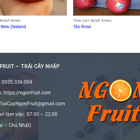
 NHẬP KHẨU
TRÁI CÂY NHẬP KHẨU
 New Zealand
Táo Rose
FRUIT – TRÁI CÂY NHẬP
:
0935.336.004
e:
https://ngonfruit.com
 TraiCayNgonFruit@gmail.com
an làm việc: 07:00 – 22:00
ai – Chủ Nhật)