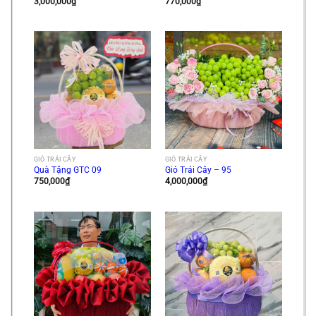
3,000,000
₫
770,000
₫
GIỎ TRÁI CÂY
GIỎ TRÁI CÂY
Quà Tặng GTC 09
Giỏ Trái Cây – 95
750,000
₫
4,000,000
₫