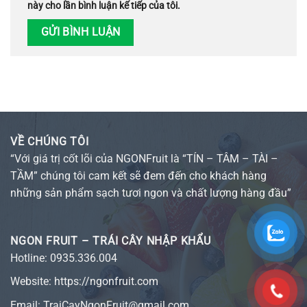
này cho lần bình luận kế tiếp của tôi.
VỀ CHÚNG TÔI
“Với giá trị cốt lõi của NGONFruit là “TÍN – TÂM – TÀI –
TẦM” chúng tôi cam kết sẽ đem đến cho khách hàng
những sản phẩm sạch tươi ngon và chất lượng hàng đầu”
NGON FRUIT – TRÁI CÂY NHẬP KHẨU
Hotline:
0935.336.004
Website:
https://ngonfruit.com
Email: TraiCayNgonFruit@gmail.com