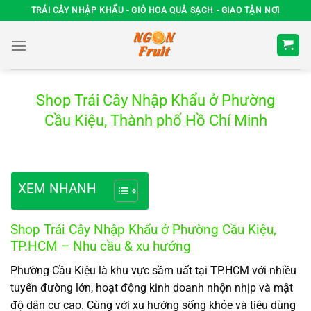
Chuyển
TRÁI CÂY NHẬP KHẨU - GIỎ HOA QUẢ SẠCH - GIAO TẬN NƠI
đến
nội
dung
Shop Trái Cây Nhập Khẩu ở Phường
Cầu Kiệu, Thành phố Hồ Chí Minh
XEM NHANH
Shop Trái Cây Nhập Khẩu ở Phường Cầu Kiệu,
TP.HCM – Nhu cầu & xu hướng
Phường Cầu Kiệu là khu vực sầm uất tại TP.HCM với nhiều
tuyến đường lớn, hoạt động kinh doanh nhộn nhịp và mật
độ dân cư cao. Cùng với xu hướng sống khỏe và tiêu dùng