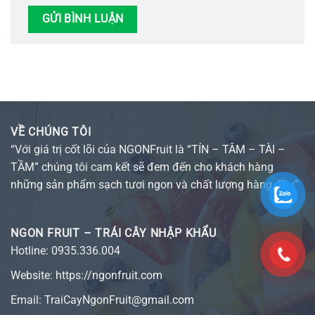
VỀ CHÚNG TÔI
“Với giá trị cốt lõi của NGONFruit là “TÍN – TÂM – TÀI –
TẦM” chúng tôi cam kết sẽ đem đến cho khách hàng
những sản phẩm sạch tươi ngon và chất lượng hàng đầu”
NGON FRUIT – TRÁI CÂY NHẬP KHẨU
Hotline:
0935.336.004
Website:
https://ngonfruit.com
Email: TraiCayNgonFruit@gmail.com