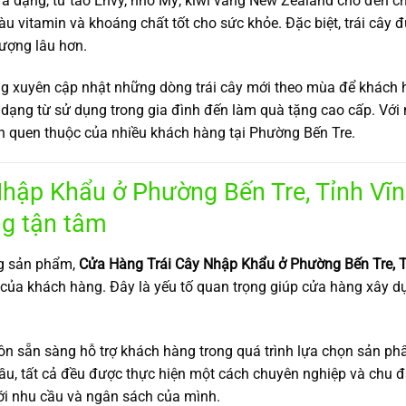
t đa dạng, từ táo Envy, nho Mỹ, kiwi vàng New Zealand cho đến c
iàu vitamin và khoáng chất tốt cho sức khỏe. Đặc biệt, trái cây
lượng lâu hơn.
g xuyên cập nhật những dòng trái cây mới theo mùa để khách 
dạng từ sử dụng trong gia đình đến làm quà tặng cao cấp. Với 
n quen thuộc của nhiều khách hàng tại Phường Bến Tre.
hập Khẩu ở Phường Bến Tre, Tỉnh Vĩn
g tận tâm
ng sản phẩm,
Cửa Hàng Trái Cây Nhập Khẩu ở Phường Bến Tre, T
của khách hàng. Đây là yếu tố quan trọng giúp cửa hàng xây dự
uôn sẵn sàng hỗ trợ khách hàng trong quá trình lựa chọn sản phẩ
cầu, tất cả đều được thực hiện một cách chuyên nghiệp và chu 
i nhu cầu và ngân sách của mình.