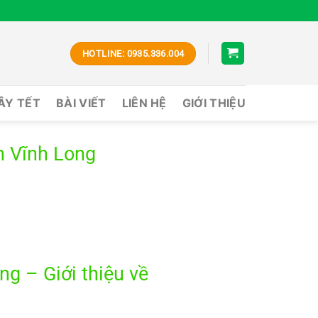
HOTLINE: 0935.336.004
CÂY TẾT
BÀI VIẾT
LIÊN HỆ
GIỚI THIỆU
h Vĩnh Long
g – Giới thiệu về