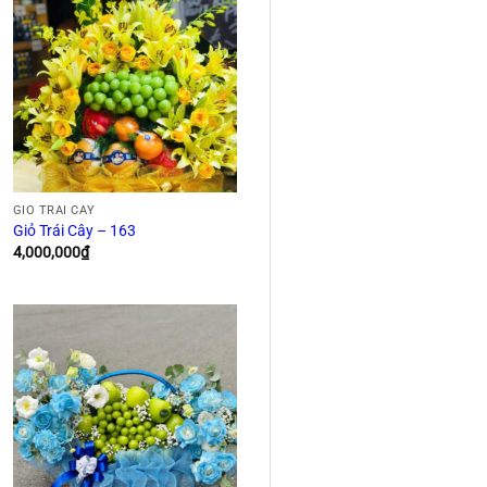
GIỎ TRÁI CÂY
Giỏ Trái Cây – 163
4,000,000
₫