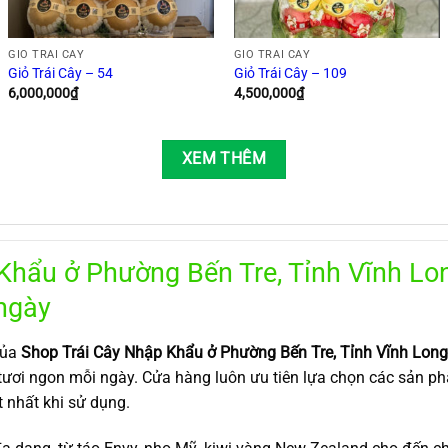
GIỎ TRÁI CÂY
GIỎ TRÁI CÂY
Giỏ Trái Cây – 54
Giỏ Trái Cây – 109
6,000,000
₫
4,500,000
₫
XEM THÊM
Khẩu ở Phường Bến Tre, Tỉnh Vĩnh Lon
ngày
của
Shop Trái Cây Nhập Khẩu ở Phường Bến Tre, Tỉnh Vĩnh Long
 tươi ngon mỗi ngày. Cửa hàng luôn ưu tiên lựa chọn các sản 
 nhất khi sử dụng.