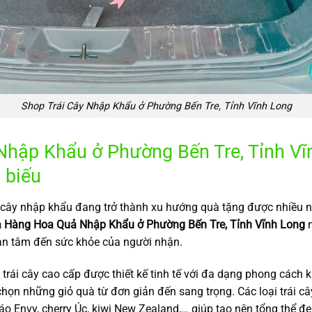
Shop Trái Cây Nhập Khẩu ở Phường Bến Tre, Tỉnh Vĩnh Long
ập Khẩu ở Phường Bến Tre, Tỉnh Vĩn
 biếu
 cây nhập khẩu đang trở thành xu hướng quà tặng được nhiều ng
 Hàng Hoa Quả Nhập Khẩu ở Phường Bến Tre, Tỉnh Vĩnh Long
n
an tâm đến sức khỏe của người nhận.
trái cây cao cấp được thiết kế tinh tế với đa dạng phong cách 
chọn những giỏ quà từ đơn giản đến sang trọng. Các loại trái 
o Envy, cherry Úc, kiwi New Zealand,… giúp tạo nên tổng thể đ