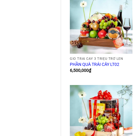
GIỎ TRÁI CÂY 3 TRIỆU TRỞ LÊN
PHẦN QUÀ TRÁI CÂY LT02
6,500,000
₫