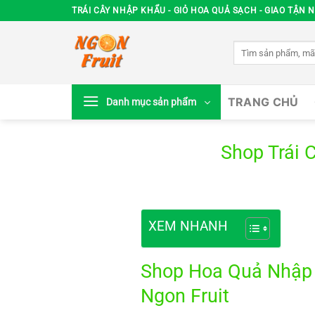
Chuyển
TRÁI CÂY NHẬP KHẨU - GIỎ HOA QUẢ SẠCH - GIAO TẬN N
đến
nội
Tìm
dung
kiếm:
TRANG CHỦ
Danh mục sản phẩm
Shop Trái 
XEM NHANH
Shop Hoa Quả Nhập K
Ngon Fruit