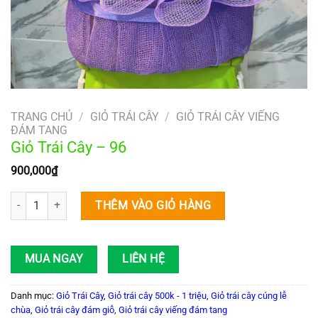
TRANG CHỦ
/
GIỎ TRÁI CÂY
/
GIỎ TRÁI CÂY VIẾNG
ĐÁM TANG
Giỏ Trái Cây – 96
900,000
₫
Giỏ Trái Cây – 96 số lượng
THÊM VÀO GIỎ HÀNG
MUA NGAY
LIÊN HỆ
Danh mục:
Giỏ Trái Cây
,
Giỏ trái cây 500k - 1 triệu
,
Giỏ trái cây cúng lễ
chùa
,
Giỏ trái cây đám giỗ
,
Giỏ trái cây viếng đám tang