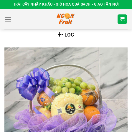
Chuyển
TRÁI CÂY NHẬP KHẨU - GIỎ HOA QUẢ SẠCH - GIAO TẬN NƠI
đến
nội
dung
LỌC