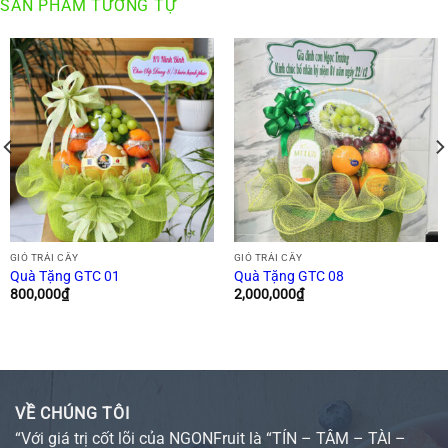
SẢN PHẨM TƯƠNG TỰ
GIỎ TRÁI CÂY
GIỎ TRÁI CÂY
Quà Tặng GTC 01
Quà Tặng GTC 08
800,000
₫
2,000,000
₫
VỀ CHÚNG TÔI
“Với giá trị cốt lõi của NGONFruit là “TÍN – TÂM – TÀI –