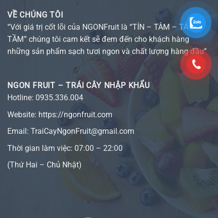
VỀ CHÚNG TÔI
“Với giá trị cốt lõi của NGONFruit là “TÍN – TÂM – TÀI –
TẦM” chúng tôi cam kết sẽ đem đến cho khách hàng
những sản phẩm sạch tươi ngon và chất lượng hàng đầu”
NGON FRUIT – TRÁI CÂY NHẬP KHẨU
Hotline:
0935.336.004
Website:
https://ngonfruit.com
Email: TraiCayNgonFruit@gmail.com
Thời gian làm việc: 07:00 – 22:00
(Thứ Hai – Chủ Nhật)