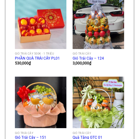
GIỎ TRÁI CÂY 500K - 1 TRIỆU
GIỎ TRÁI CÂY
PHẦN QUÀ TRÁI CÂY PL01
Giỏ Trái Cây – 124
530,000
₫
3,000,000
₫
GIỎ TRÁI CÂY
GIỎ TRÁI CÂY
Giỏ Trái Cây – 151
Quà Tặng GTC 01