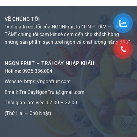
VỀ CHÚNG TÔI
“Với giá trị cốt lõi của NGONFruit là “TÍN – TÂM – TÀI –
TẦM” chúng tôi cam kết sẽ đem đến cho khách hàng
những sản phẩm sạch tươi ngon và chất lượng hàng đầu”
NGON FRUIT – TRÁI CÂY NHẬP KHẨU
Hotline:
0935.336.004
Website:
https://ngonfruit.com
Email: TraiCayNgonFruit@gmail.com
Thời gian làm việc: 07:00 – 22:00
(Thứ Hai – Chủ Nhật)