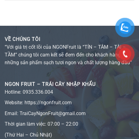
VỀ CHÚNG TÔI
“Với giá trị cốt lõi của NGONFruit là “TÍN – TÂM – TÀI –
TẦM” chúng tôi cam kết sẽ đem đến cho khách hàng
những sản phẩm sạch tươi ngon và chất lượng hàng đầu”
NGON FRUIT – TRÁI CÂY NHẬP KHẨU
Hotline:
0935.336.004
Website:
https://ngonfruit.com
Email: TraiCayNgonFruit@gmail.com
Thời gian làm việc: 07:00 – 22:00
(Thứ Hai – Chủ Nhật)