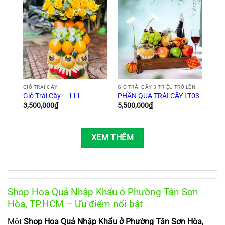
GIỎ TRÁI CÂY
GIỎ TRÁI CÂY 3 TRIỆU TRỞ LÊN
Giỏ Trái Cây – 111
PHẦN QUÀ TRÁI CÂY LT03
3,500,000
₫
5,500,000
₫
XEM THÊM
Shop Hoa Quả Nhập Khẩu ở Phường Tân Sơn
Hòa, TP.HCM – Ưu điểm nổi bật
Một
Shop Hoa Quả Nhập Khẩu ở Phường Tân Sơn Hòa,