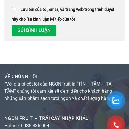
Lưu tên của tôi, email, và trang web trong trình duyệt
này cho lần bình luận kế tiếp của tôi.
VỀ CHÚNG TÔI
“Với giá trị cốt lõi của NGONFruit là “TÍN – TÂM – TÀI –
TẦM” chúng tôi cam kết sẽ đem đến cho khách hàng
những sản phẩm sạch tươi ngon và chất lượng hàng đầu”
NGON FRUIT – TRÁI CÂY NHẬP KHẨU
Hotline:
0935.336.004