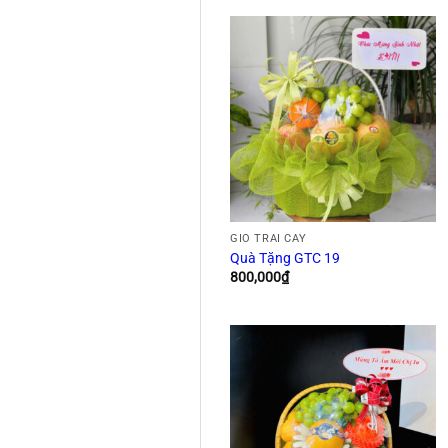
GIỎ TRÁI CÂY
Quà Tặng GTC 19
800,000
₫