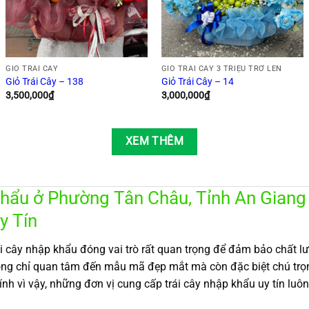
GIỎ TRÁI CÂY
GIỎ TRÁI CÂY 3 TRIỆU TRỞ LÊN
Giỏ Trái Cây – 138
Giỏ Trái Cây – 14
3,500,000
₫
3,000,000
₫
XEM THÊM
hẩu ở Phường Tân Châu, Tỉnh An Giang
y Tín
ái cây nhập khẩu đóng vai trò rất quan trọng để đảm bảo chất 
ông chỉ quan tâm đến mẫu mã đẹp mắt mà còn đặc biệt chú trọn
h vì vậy, những đơn vị cung cấp trái cây nhập khẩu uy tín luô