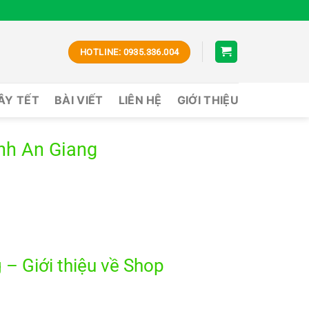
HOTLINE: 0935.336.004
CÂY TẾT
BÀI VIẾT
LIÊN HỆ
GIỚI THIỆU
nh An Giang
– Giới thiệu về Shop