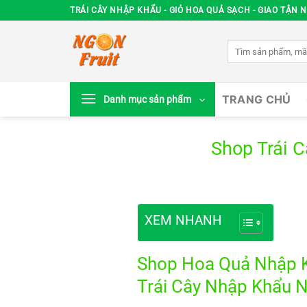
Chuyển
TRÁI CÂY NHẬP KHẨU - GIỎ HOA QUẢ SẠCH - GIAO TẬN N
đến
nội
Tìm
dung
kiếm:
TRANG CHỦ
Danh mục sản phẩm
Shop Trái 
XEM NHANH
Shop Hoa Quả Nhập Kh
Trái Cây Nhập Khẩu N