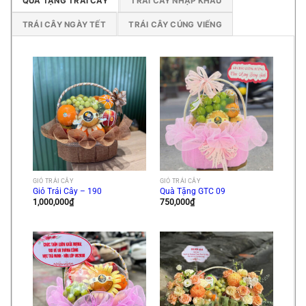
QUÀ TẶNG TRÁI CÂY
TRÁI CÂY NHẬP KHẨU
TRÁI CÂY NGÀY TẾT
TRÁI CÂY CÚNG VIẾNG
GIỎ TRÁI CÂY
GIỎ TRÁI CÂY
Giỏ Trái Cây – 190
Quà Tặng GTC 09
1,000,000
₫
750,000
₫