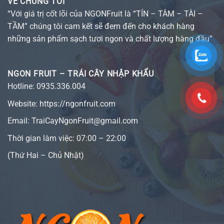
VỀ CHÚNG TÔI
“Với giá trị cốt lõi của NGONFruit là “TÍN – TÂM – TÀI –
TẦM” chúng tôi cam kết sẽ đem đến cho khách hàng
những sản phẩm sạch tươi ngon và chất lượng hàng đầu”
NGON FRUIT – TRÁI CÂY NHẬP KHẨU
Hotline:
0935.336.004
Website:
https://ngonfruit.com
Email: TraiCayNgonFruit@gmail.com
Thời gian làm việc: 07:00 – 22:00
(Thứ Hai – Chủ Nhật)