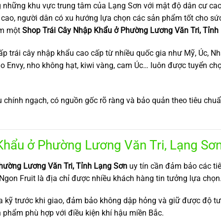
g những khu vực trung tâm của Lạng Sơn với mật độ dân cư ca
 cao, người dân có xu hướng lựa chọn các sản phẩm tốt cho sức 
iếm một
Shop Trái Cây Nhập Khẩu ở Phường Lương Văn Tri, Tỉnh
cấp trái cây nhập khẩu cao cấp từ nhiều quốc gia như Mỹ, Úc, 
o Envy, nho không hạt, kiwi vàng, cam Úc… luôn được tuyển c
 chính ngạch, có nguồn gốc rõ ràng và bảo quản theo tiêu chuẩn
hẩu ở Phường Lương Văn Tri, Lạng Sơn
ường Lương Văn Tri, Tỉnh Lạng Sơn
uy tín cần đảm bảo các tiê
 Ngon Fruit là địa chỉ được nhiều khách hàng tin tưởng lựa chọn
ra kỹ trước khi giao, đảm bảo không dập hỏng và giữ được độ tư
ản phẩm phù hợp với điều kiện khí hậu miền Bắc.