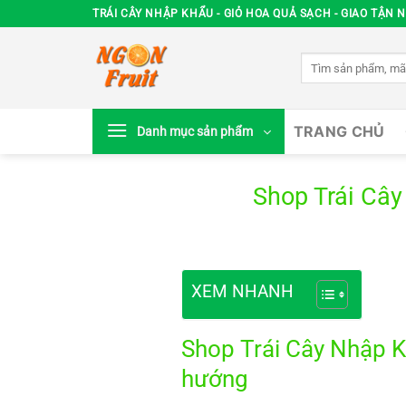
Chuyển
TRÁI CÂY NHẬP KHẨU - GIỎ HOA QUẢ SẠCH - GIAO TẬN N
đến
nội
Tìm
dung
kiếm:
TRANG CHỦ
Danh mục sản phẩm
Shop Trái Cây
XEM NHANH
Shop Trái Cây Nhập K
hướng