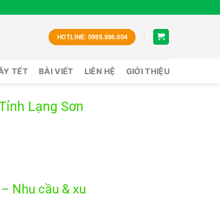
HOTLINE: 0935.336.004
CÂY TẾT
BÀI VIẾT
LIÊN HỆ
GIỚI THIỆU
 Tỉnh Lạng Sơn
 – Nhu cầu & xu