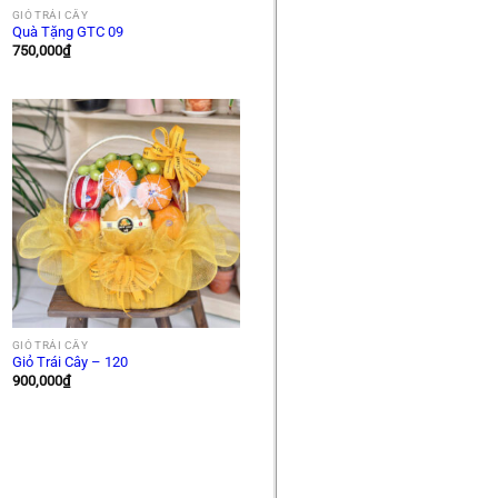
GIỎ TRÁI CÂY
Quà Tặng GTC 09
750,000
₫
GIỎ TRÁI CÂY
Giỏ Trái Cây – 120
900,000
₫