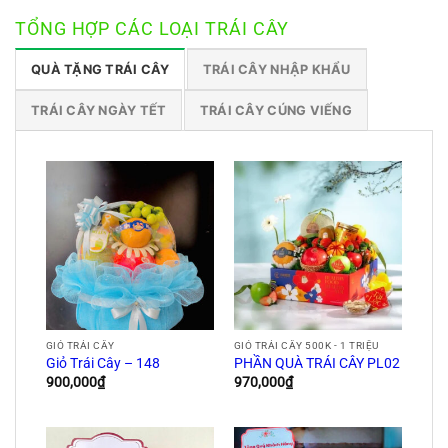
TỔNG HỢP CÁC LOẠI TRÁI CÂY
QUÀ TẶNG TRÁI CÂY
TRÁI CÂY NHẬP KHẨU
TRÁI CÂY NGÀY TẾT
TRÁI CÂY CÚNG VIẾNG
GIỎ TRÁI CÂY
GIỎ TRÁI CÂY 500K - 1 TRIỆU
Giỏ Trái Cây – 148
PHẦN QUÀ TRÁI CÂY PL02
900,000
₫
970,000
₫