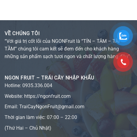
VỀ CHÚNG TÔI
“Với giá trị cốt lõi của NGONFruit là “TÍN – TÂM – TÀI –
TẦM” chúng tôi cam kết sẽ đem đến cho khách hàng
những sản phẩm sạch tươi ngon và chất lượng hàng đầu”
NGON FRUIT – TRÁI CÂY NHẬP KHẨU
Hotline:
0935.336.004
Website:
https://ngonfruit.com
Email: TraiCayNgonFruit@gmail.com
Thời gian làm việc: 07:00 – 22:00
(Thứ Hai – Chủ Nhật)