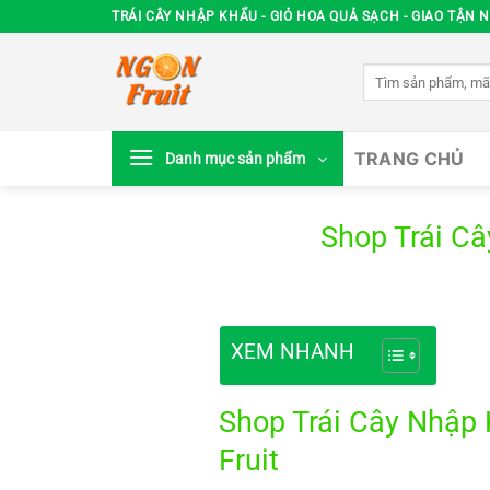
Chuyển
TRÁI CÂY NHẬP KHẨU - GIỎ HOA QUẢ SẠCH - GIAO TẬN N
đến
nội
Tìm
dung
kiếm:
TRANG CHỦ
Danh mục sản phẩm
Shop Trái C
XEM NHANH
Shop Trái Cây Nhập 
Fruit