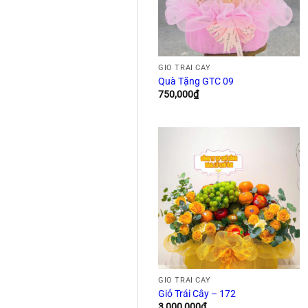
GIỎ TRÁI CÂY
Quà Tặng GTC 09
750,000
₫
GIỎ TRÁI CÂY
Giỏ Trái Cây – 172
3,000,000
₫