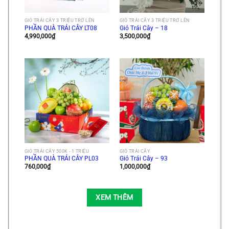
GIỎ TRÁI CÂY 3 TRIỆU TRỞ LÊN
GIỎ TRÁI CÂY 3 TRIỆU TRỞ LÊN
PHẦN QUÀ TRÁI CÂY LT08
Giỏ Trái Cây – 18
4,990,000
₫
3,500,000
₫
GIỎ TRÁI CÂY 500K - 1 TRIỆU
GIỎ TRÁI CÂY
PHẦN QUÀ TRÁI CÂY PL03
Giỏ Trái Cây – 93
760,000
₫
1,000,000
₫
XEM THÊM