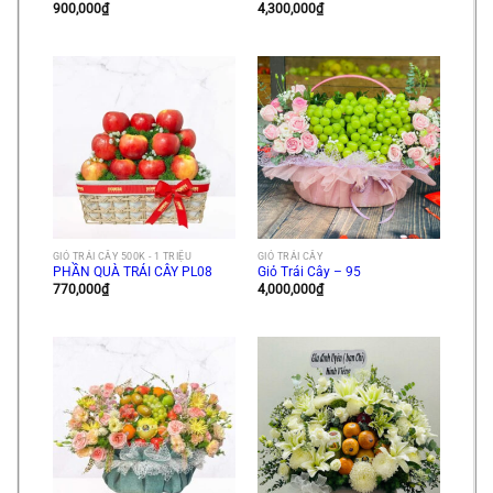
900,000
₫
4,300,000
₫
GIỎ TRÁI CÂY 500K - 1 TRIỆU
GIỎ TRÁI CÂY
PHẦN QUÀ TRÁI CÂY PL08
Giỏ Trái Cây – 95
770,000
₫
4,000,000
₫