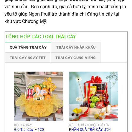
với nhu cầu. Bên cạnh đó, giá cả hợp lý, minh bạch cũng là
yếu tố giúp Ngon Fruit trở thành địa chỉ đáng tin cậy tại
khu vực Chương Mỹ.
TỔNG HỢP CÁC LOẠI TRÁI CÂY
QUÀ TẶNG TRÁI CÂY
TRÁI CÂY NHẬP KHẨU
TRÁI CÂY NGÀY TẾT
TRÁI CÂY CÚNG VIẾNG
GIỎ TRÁI CÂY
GIỎ TRÁI CÂY 3 TRIỆU TRỞ LÊN
Giỏ Trái Cây – 120
PHẦN QUÀ TRÁI CÂY LT04