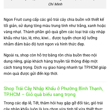
Chí Minh
Ngon Fruit cung cấp các giỏ trái cây chia buồn với thiết kế
tối giản, sử dụng tông màu trung tính như trắng, xanh hoặc
vàng nhạt. Thành phần giỏ quà gồm các loại trái cây nhập
khẩu như táo, lê, nho, kiwi… được tuyển chọn kỹ lưỡng
nhằm đảm bảo độ tươi ngon và hình thức đẹp.
Ngoài ra, shop còn hỗ trợ băng rôn chia buồn theo nội
dung riêng, giúp khách hàng truyền tải thông điệp một
cách trang trọng. Dịch vụ giao hàng nhanh tại TP.HCM giúp
món quà được gửi đến kịp thời.
Shop Trái Cây Nhập Khẩu ở Phường Bình Thạnh,
TP.HCM – Giỏ quà biếu sang trọng
Trong các dịp lễ, Tết, thăm hỏi hay gặp gỡ đối tác, giỏ trái
cây nhập khẩu luôn là lựa chọn vừa tinh tế vừa thiết thực.