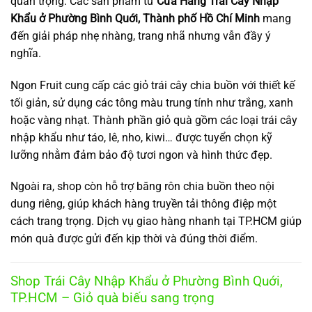
quan trọng. Các sản phẩm từ
Cửa Hàng Trái Cây Nhập
Khẩu ở Phường Bình Quới, Thành phố Hồ Chí Minh
mang
đến giải pháp nhẹ nhàng, trang nhã nhưng vẫn đầy ý
nghĩa.
Ngon Fruit cung cấp các giỏ trái cây chia buồn với thiết kế
tối giản, sử dụng các tông màu trung tính như trắng, xanh
hoặc vàng nhạt. Thành phần giỏ quà gồm các loại trái cây
nhập khẩu như táo, lê, nho, kiwi… được tuyển chọn kỹ
lưỡng nhằm đảm bảo độ tươi ngon và hình thức đẹp.
Ngoài ra, shop còn hỗ trợ băng rôn chia buồn theo nội
dung riêng, giúp khách hàng truyền tải thông điệp một
cách trang trọng. Dịch vụ giao hàng nhanh tại TP.HCM giúp
món quà được gửi đến kịp thời và đúng thời điểm.
Shop Trái Cây Nhập Khẩu ở Phường Bình Quới,
TP.HCM – Giỏ quà biếu sang trọng