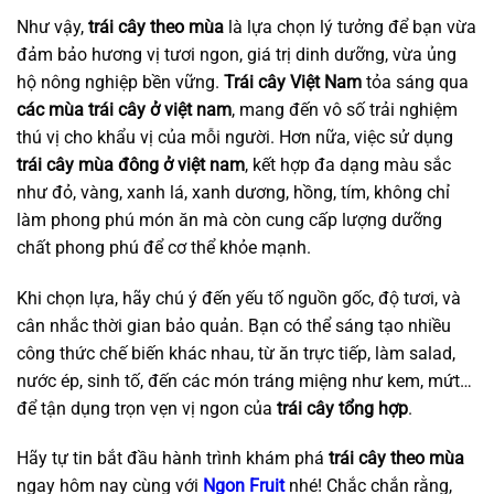
Như vậy,
trái cây theo mùa
là lựa chọn lý tưởng để bạn vừa
đảm bảo hương vị tươi ngon, giá trị dinh dưỡng, vừa ủng
hộ nông nghiệp bền vững.
Trái cây Việt Nam
tỏa sáng qua
các mùa trái cây ở việt nam
, mang đến vô số trải nghiệm
thú vị cho khẩu vị của mỗi người. Hơn nữa, việc sử dụng
trái cây mùa đông ở việt nam
, kết hợp đa dạng màu sắc
như đỏ, vàng, xanh lá, xanh dương, hồng, tím, không chỉ
làm phong phú món ăn mà còn cung cấp lượng dưỡng
chất phong phú để cơ thể khỏe mạnh.
Khi chọn lựa, hãy chú ý đến yếu tố nguồn gốc, độ tươi, và
cân nhắc thời gian bảo quản. Bạn có thể sáng tạo nhiều
công thức chế biến khác nhau, từ ăn trực tiếp, làm salad,
nước ép, sinh tố, đến các món tráng miệng như kem, mứt…
để tận dụng trọn vẹn vị ngon của
trái cây tổng hợp
.
Hãy tự tin bắt đầu hành trình khám phá
trái cây theo mùa
ngay hôm nay cùng với
Ngon Fruit
nhé! Chắc chắn rằng,