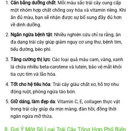
Cân bằng dưỡng chất
: Mỗi màu sắc trái cây cung cấp
một nhóm hợp chất chống oxy hóa và vitamin riêng. Khi
ăn đủ màu, bạn sẽ nhận được sự bổ sung đầy đủ hơn
về dinh dưỡng.
Ngăn ngừa bệnh tật
: Nhiều nghiên cứu chỉ ra rằng, ăn
đa dạng trái cây giúp giảm nguy cơ ung thư, bệnh tim,
tiểu đường, béo phì.
Tăng cường thị lực
: Các loại quả màu cam, vàng, xanh
lá chứa nhiều beta-carotene và lutein, bảo vệ mắt khỏi
tia cực tím và lão hóa.
Tốt cho hệ tiêu hóa
: Trái cây giàu chất xơ, hỗ trợ nhu
động ruột, phòng ngừa táo bón.
Giữ dáng, làm đẹp da
: Vitamin C, E, collagen thực vật
trong trái cây giúp da mịn màng, đàn hồi, đồng thời
ngăn ngừa mỡ thừa.
8. Gợi Ý Một Số Loại Trái Cây Tổng Hợp Phổ Biến