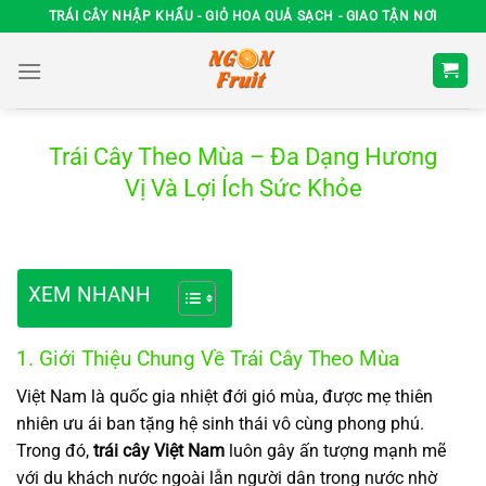
Chuyển
TRÁI CÂY NHẬP KHẨU - GIỎ HOA QUẢ SẠCH - GIAO TẬN NƠI
đến
nội
dung
Trái Cây Theo Mùa – Đa Dạng Hương
Vị Và Lợi Ích Sức Khỏe
XEM NHANH
1. Giới Thiệu Chung Về Trái Cây Theo Mùa
Việt Nam là quốc gia nhiệt đới gió mùa, được mẹ thiên
nhiên ưu ái ban tặng hệ sinh thái vô cùng phong phú.
Trong đó,
trái cây Việt Nam
luôn gây ấn tượng mạnh mẽ
với du khách nước ngoài lẫn người dân trong nước nhờ