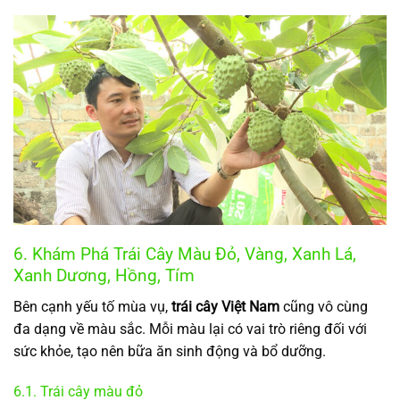
6. Khám Phá Trái Cây Màu Đỏ, Vàng, Xanh Lá,
Xanh Dương, Hồng, Tím
Bên cạnh yếu tố mùa vụ,
trái cây Việt Nam
cũng vô cùng
đa dạng về màu sắc. Mỗi màu lại có vai trò riêng đối với
sức khỏe, tạo nên bữa ăn sinh động và bổ dưỡng.
6.1. Trái cây màu đỏ