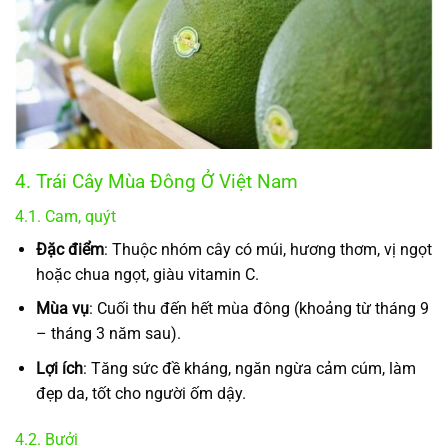
4. Trái Cây Mùa Đông Ở Việt Nam
4.1. Cam, quýt
Đặc điểm
: Thuộc nhóm cây có múi, hương thơm, vị ngọt
hoặc chua ngọt, giàu vitamin C.
Mùa vụ
: Cuối thu đến hết mùa đông (khoảng từ tháng 9
– tháng 3 năm sau).
Lợi ích
: Tăng sức đề kháng, ngăn ngừa cảm cúm, làm
đẹp da, tốt cho người ốm dậy.
4.2. Bưởi