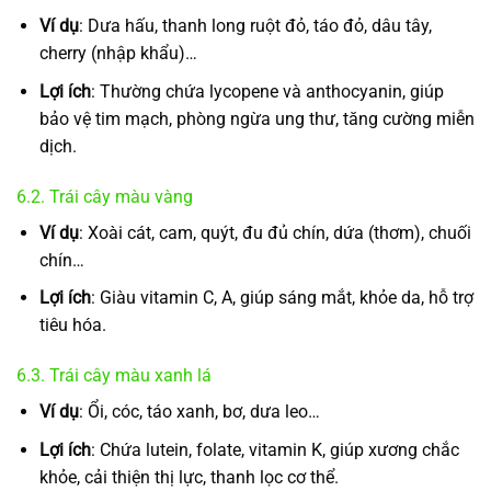
Ví dụ
: Dưa hấu, thanh long ruột đỏ, táo đỏ, dâu tây,
cherry (nhập khẩu)…
Lợi ích
: Thường chứa lycopene và anthocyanin, giúp
bảo vệ tim mạch, phòng ngừa ung thư, tăng cường miễn
dịch.
6.2. Trái cây màu vàng
Ví dụ
: Xoài cát, cam, quýt, đu đủ chín, dứa (thơm), chuối
chín…
Lợi ích
: Giàu vitamin C, A, giúp sáng mắt, khỏe da, hỗ trợ
tiêu hóa.
6.3. Trái cây màu xanh lá
Ví dụ
: Ổi, cóc, táo xanh, bơ, dưa leo…
Lợi ích
: Chứa lutein, folate, vitamin K, giúp xương chắc
khỏe, cải thiện thị lực, thanh lọc cơ thể.