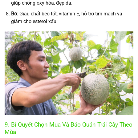
giúp chống oxy hóa, đẹp da.
Bơ
: Giàu chất béo tốt, vitamin E, hỗ trợ tim mạch và
giảm cholesterol xấu.
9. Bí Quyết Chọn Mua Và Bảo Quản Trái Cây Theo
Mùa