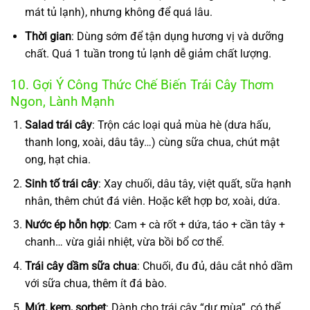
mát tủ lạnh), nhưng không để quá lâu.
Thời gian
: Dùng sớm để tận dụng hương vị và dưỡng
chất. Quá 1 tuần trong tủ lạnh dễ giảm chất lượng.
10. Gợi Ý Công Thức Chế Biến Trái Cây Thơm
Ngon, Lành Mạnh
Salad trái cây
: Trộn các loại quả mùa hè (dưa hấu,
thanh long, xoài, dâu tây…) cùng sữa chua, chút mật
ong, hạt chia.
Sinh tố trái cây
: Xay chuối, dâu tây, việt quất, sữa hạnh
nhân, thêm chút đá viên. Hoặc kết hợp bơ, xoài, dứa.
Nước ép hỗn hợp
: Cam + cà rốt + dứa, táo + cần tây +
chanh… vừa giải nhiệt, vừa bồi bổ cơ thể.
Trái cây dầm sữa chua
: Chuối, đu đủ, dâu cắt nhỏ dầm
với sữa chua, thêm ít đá bào.
Mứt, kem, sorbet
: Dành cho trái cây “dư mùa”, có thể