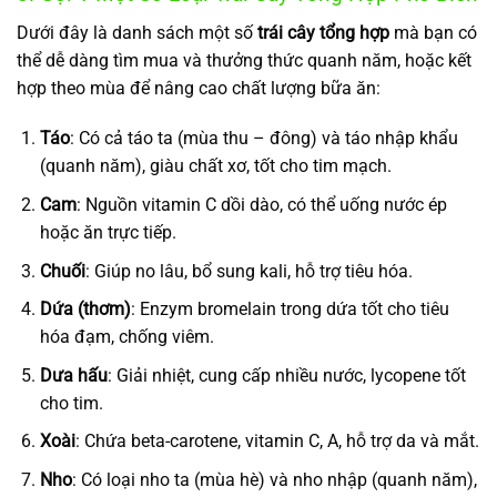
Dưới đây là danh sách một số
trái cây tổng hợp
mà bạn có
thể dễ dàng tìm mua và thưởng thức quanh năm, hoặc kết
hợp theo mùa để nâng cao chất lượng bữa ăn:
Táo
: Có cả táo ta (mùa thu – đông) và táo nhập khẩu
(quanh năm), giàu chất xơ, tốt cho tim mạch.
Cam
: Nguồn vitamin C dồi dào, có thể uống nước ép
hoặc ăn trực tiếp.
Chuối
: Giúp no lâu, bổ sung kali, hỗ trợ tiêu hóa.
Dứa (thơm)
: Enzym bromelain trong dứa tốt cho tiêu
hóa đạm, chống viêm.
Dưa hấu
: Giải nhiệt, cung cấp nhiều nước, lycopene tốt
cho tim.
Xoài
: Chứa beta-carotene, vitamin C, A, hỗ trợ da và mắt.
Nho
: Có loại nho ta (mùa hè) và nho nhập (quanh năm),