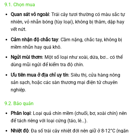
9.1. Chọn mua
Quan sát vỏ ngoài
: Trái cây tươi thường có màu sắc tự
nhiên, vỏ nhẵn bóng (tùy loại), không bị thâm, dập hay
vết nứt.
Cảm nhận độ chắc tay
: Cầm nặng, chắc tay, không bị
mềm nhũn hay quá khô.
Ngửi mùi thơm
: Một số loại như xoài, dứa, bơ… có thể
dùng mũi ngửi để kiểm tra độ chín.
Ưu tiên mua ở địa chỉ uy tín
: Siêu thị, cửa hàng nông
sản sạch, hoặc các sàn thương mại điện tử chuyên
nghiệp.
9.2. Bảo quản
Phân loại
: Loại quả chín mềm (chuối, bơ, xoài chín) nên
để tách riêng với loại cứng (táo, lê…).
Nhiệt độ
: Đa số trái cây nhiệt đới nên giữ ở 8-12°C (ngăn