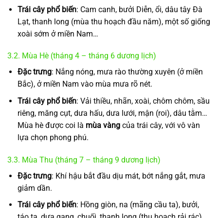
Trái cây phổ biến
: Cam canh, bưởi Diễn, ổi, dâu tây Đà
Lạt, thanh long (mùa thu hoạch đầu năm), một số giống
xoài sớm ở miền Nam…
3.2. Mùa Hè (tháng 4 – tháng 6 dương lịch)
Đặc trưng
: Nắng nóng, mưa rào thường xuyên (ở miền
Bắc), ở miền Nam vào mùa mưa rõ nét.
Trái cây phổ biến
: Vải thiều, nhãn, xoài, chôm chôm, sầu
riêng, măng cụt, dưa hấu, dưa lưới, mận (roi), dâu tằm…
Mùa hè được coi là
mùa vàng
của trái cây, với vô vàn
lựa chọn phong phú.
3.3. Mùa Thu (tháng 7 – tháng 9 dương lịch)
Đặc trưng
: Khí hậu bắt đầu dịu mát, bớt nắng gắt, mưa
giảm dần.
Trái cây phổ biến
: Hồng giòn, na (mãng cầu ta), bưởi,
táo ta, dưa gang, chuối, thanh long (thu hoạch rải rác).