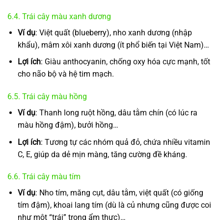
6.4. Trái cây màu xanh dương
Ví dụ
: Việt quất (blueberry), nho xanh dương (nhập
khẩu), mâm xôi xanh dương (ít phổ biến tại Việt Nam)…
Lợi ích
: Giàu anthocyanin, chống oxy hóa cực mạnh, tốt
cho não bộ và hệ tim mạch.
6.5. Trái cây màu hồng
Ví dụ
: Thanh long ruột hồng, dâu tằm chín (có lúc ra
màu hồng đậm), bưởi hồng…
Lợi ích
: Tương tự các nhóm quả đỏ, chứa nhiều vitamin
C, E, giúp da dẻ mịn màng, tăng cường đề kháng.
6.6. Trái cây màu tím
Ví dụ
: Nho tím, măng cụt, dâu tằm, việt quất (có giống
tím đậm), khoai lang tím (dù là củ nhưng cũng được coi
như một “trái” trong ẩm thực)…