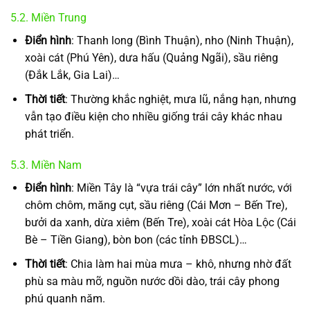
5.2. Miền Trung
Điển hình
: Thanh long (Bình Thuận), nho (Ninh Thuận),
xoài cát (Phú Yên), dưa hấu (Quảng Ngãi), sầu riêng
(Đắk Lắk, Gia Lai)…
Thời tiết
: Thường khắc nghiệt, mưa lũ, nắng hạn, nhưng
vẫn tạo điều kiện cho nhiều giống trái cây khác nhau
phát triển.
5.3. Miền Nam
Điển hình
: Miền Tây là “vựa trái cây” lớn nhất nước, với
chôm chôm, măng cụt, sầu riêng (Cái Mơn – Bến Tre),
bưởi da xanh, dừa xiêm (Bến Tre), xoài cát Hòa Lộc (Cái
Bè – Tiền Giang), bòn bon (các tỉnh ĐBSCL)…
Thời tiết
: Chia làm hai mùa mưa – khô, nhưng nhờ đất
phù sa màu mỡ, nguồn nước dồi dào, trái cây phong
phú quanh năm.