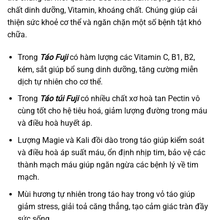
chất dinh dưỡng, Vitamin, khoáng chất. Chúng giúp cải
thiện sức khoẻ cơ thể và ngăn chặn một số bệnh tật khó
chữa.
Trong
Táo Fuji
có hàm lượng các Vitamin C, B1, B2,
kém, sắt giúp bổ sung dinh dưỡng, tăng cường miễn
dịch tự nhiên cho cơ thể.
Trong
Táo túi Fuji
có nhiều chất xơ hoà tan Pectin vô
cùng tốt cho hệ tiêu hoá, giảm lượng đường trong máu
và điều hoà huyết áp.
Lượng Magie và Kali đồi dào trong táo giúp kiểm soát
và điều hoà áp suất máu, ổn định nhịp tim, bảo vệ các
thành mạch máu giúp ngăn ngừa các bệnh lý về tim
mạch.
Mùi hương tự nhiên trong táo hay trong vỏ táo giúp
giảm stress, giải toả căng thẳng, tạo cảm giác tràn đầy
sức sống.