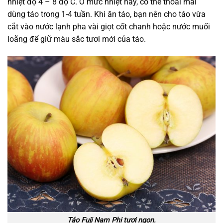
nhiệt độ 4 – 8 độ C. Ở mức nhiệt này, có thể thoải mái
dùng táo trong 1-4 tuần. Khi ăn táo, bạn nên cho táo vừa
cắt vào nước lạnh pha vài giọt cốt chanh hoặc nước muối
loãng để giữ màu sắc tươi mới của táo.
Táo Fuji Nam Phi tươi ngon.