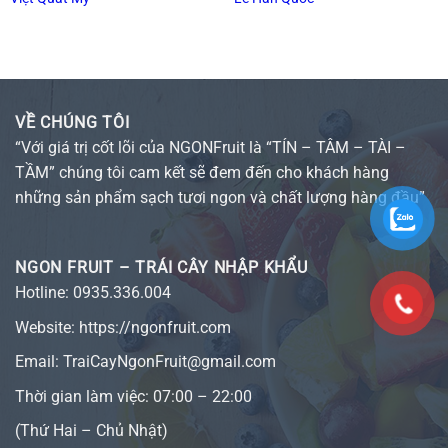
VỀ CHÚNG TÔI
“Với giá trị cốt lõi của NGONFruit là “TÍN – TÂM – TÀI –
TẦM” chúng tôi cam kết sẽ đem đến cho khách hàng
những sản phẩm sạch tươi ngon và chất lượng hàng đầu”
NGON FRUIT – TRÁI CÂY NHẬP KHẨU
Hotline:
0935.336.004
Website:
https://ngonfruit.com
Email: TraiCayNgonFruit@gmail.com
Thời gian làm việc: 07:00 – 22:00
(Thứ Hai – Chủ Nhật)