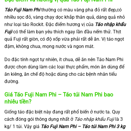
Táo Fuji Nam Phi
thường có màu vàng pha đỏ rất đẹp,có
nhiều sọc đỏ, vàng chạy dọc khắp thân quả, dáng quả nhỏ
như loại táo Rockit. Đặc điểm hương vị của
Táo nhập khẩu
Fuji
có thể làm bạn yêu thích ngay lần đầu nếm thử. Thịt
quả Fuji rất giòn, có độ xốp vừa phải rất dễ ăn. Vị táo ngọt
đậm, không chua, mọng nước và ngon mát.
Do đặc tính ngọt tự nhiên, ít chua, dễ ăn nên Táo Nam Phi
được chọn dùng làm các loại thực phẩm, món ăn dùng để
ăn kiêng, ăn chế độ hoặc dùng cho các bệnh nhân tiểu
đường.
Giá Táo Fuji Nam Phi – Táo túi Nam Phi bao
nhiêu tiền?
Giống táo đặc biệt này đang rất phổ biến ở nước ta. Quy
cách đóng gói thông dụng nhất ở
Táo nhập khẩu Fuji
là 3
kg/ 1 túi. Vậy giá
Táo Fuji Nam Phi – Táo túi Nam Phi 3 kg