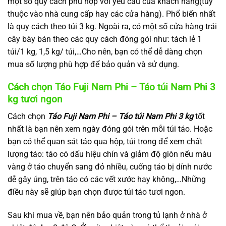
một số quy cách phù hợp với yêu cầu của khách hàng(tuỳ
thuộc vào nhà cung cấp hay các cửa hàng). Phổ biến nhất
là quy cách theo túi 3 kg. Ngoài ra, có một số cửa hàng trái
cây bày bán theo các quy cách đóng gói như: tách lẻ 1
túi/1 kg, 1,5 kg/ túi,…Cho nên, bạn có thể dễ dàng chọn
mua số lượng phù hợp để bảo quản và sử dụng.
Cách chọn Táo Fuji Nam Phi – Táo túi Nam Phi 3
kg tươi ngon
Cách chọn
Táo Fuji Nam Phi – Táo túi Nam Phi 3 kg
tốt
nhất là bạn nên xem ngày đóng gói trên mỗi túi táo. Hoặc
bạn có thể quan sát táo qua hộp, túi trong để xem chất
lượng táo: táo có dấu hiệu chín và giảm độ giòn nếu màu
vàng ở táo chuyển sang đỏ nhiều, cuống táo bị dính nước
dễ gây úng, trên táo có các vết xước hay không,…Những
điều này sẽ giúp bạn chọn được túi táo tươi ngon.
Sau khi mua về, bạn nên bảo quản trong tủ lạnh ở nhà ở