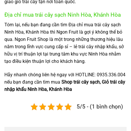
giao giỏ trái cây tận nơi toàn quốc.
Địa chỉ mua trái cây sạch Ninh Hòa, Khánh Hòa
Tóm lại, nếu bạn đang cần tìm Địa chỉ mua trái cây sạch
Ninh Hòa, Khánh Hòa thì Ngon Fruit là gợi ý không thể bỏ
qua. Ngon Fruit Shop là một trong những thương hiệu lâu
năm trong lĩnh vực cung cấp sỉ – lẻ trái cây nhập khẩu, sở
hữu vị trí thuận lợi tại trung tâm khu vực Ninh Hòa nhằm
tạo điều kiện thuận lợi cho khách hàng.
Hãy nhanh chóng liên hệ ngay với HOTLINE: 0935.336.004
nếu bạn đang cần tìm mua
Shop trái cây sạch, Giỏ trái cây
nhập khẩu Ninh Hòa, Khánh Hòa
5/5 - (1 bình chọn)