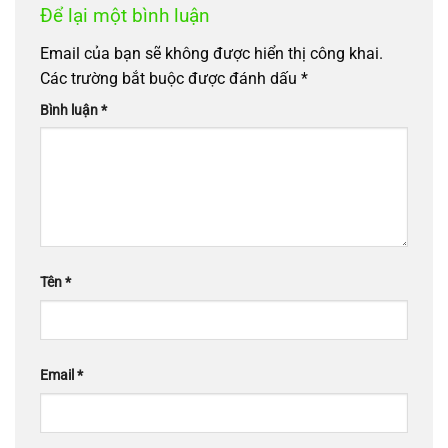
Để lại một bình luận
Email của bạn sẽ không được hiển thị công khai.
Các trường bắt buộc được đánh dấu
*
Bình luận
*
Tên
*
Email
*