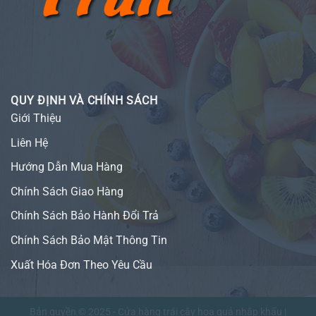
QUY ĐỊNH VÀ CHÍNH SÁCH
Giới Thiệu
Liên Hệ
Hướng Dẫn Mua Hàng
Chính Sách Giao Hàng
Chính Sách Bảo Hành Đổi Trả
Chính Sách Bảo Mật Thông Tin
Xuất Hóa Đơn Theo Yêu Cầu
Bản quyền © 2025 - Cửa hàng trái cây hoa quả nhập khẩu |