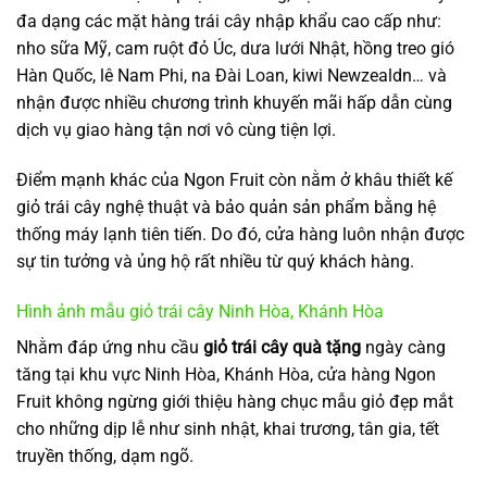
đa dạng các mặt hàng trái cây nhập khẩu cao cấp như:
nho sữa Mỹ, cam ruột đỏ Úc, dưa lưới Nhật, hồng treo gió
Hàn Quốc, lê Nam Phi, na Đài Loan, kiwi Newzealdn… và
nhận được nhiều chương trình khuyến mãi hấp dẫn cùng
dịch vụ giao hàng tận nơi vô cùng tiện lợi.
Điểm mạnh khác của Ngon Fruit còn nằm ở khâu thiết kế
giỏ trái cây nghệ thuật và bảo quản sản phẩm bằng hệ
thống máy lạnh tiên tiến. Do đó, cửa hàng luôn nhận được
sự tin tưởng và ủng hộ rất nhiều từ quý khách hàng.
Hình ảnh mẫu giỏ trái cây Ninh Hòa, Khánh Hòa
Nhằm đáp ứng nhu cầu
giỏ trái cây quà tặng
ngày càng
tăng tại khu vực Ninh Hòa, Khánh Hòa, cửa hàng Ngon
Fruit không ngừng giới thiệu hàng chục mẫu giỏ đẹp mắt
cho những dịp lễ như sinh nhật, khai trương, tân gia, tết
truyền thống, dạm ngõ.