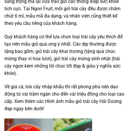
sang trọng mà lại vừa trao gửi các thông điệp sức khỏe
tích cực. Tại Ngon Fruit, mỗi giỏ trái cây đều được chăm
chút tỉ mỉ, mẫu mã đa dạng, và nhân viên cũng thiết kế
theo yêu cầu riêng của khách hàng.
Quý khách hàng có thể lựa chọn loại trái cây yêu thích để
tạo nên mẫu giỏ quà ưng ý nhất. Các dịp thường được
tặng bao gồm, giỏ trái cây khai trương (tặng quà chúc
mừng thay vì hoa tươi), giỏ trái cây mừng sinh nhật (trái
cây ngon kèm những lời chúc tốt đẹp & giàu ý nghĩa sức
khỏe).
Về giá cả, trái cây nhập khẩu thì rất phong phú nên dao
động từ vài trăm ngàn cho đến vài triệu đồng cho loại cao
cấp. Xem thêm các Hình ảnh mẫu giỏ trái cây Hải Dương
đẹp ngay bên dưới!