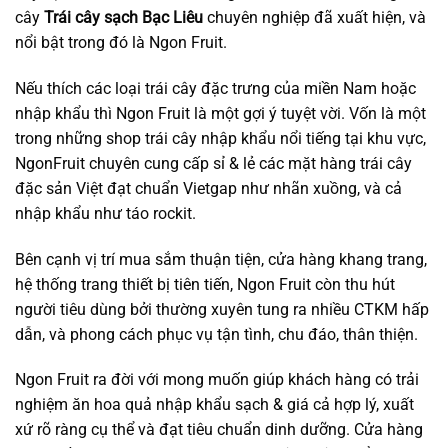
cây
Trái cây sạch Bạc Liêu
chuyên nghiệp đã xuất hiện, và
nổi bật trong đó là Ngon Fruit.
Nếu thích các loại trái cây đặc trưng của miền Nam hoặc
nhập khẩu thì Ngon Fruit là một gợi ý tuyệt vời. Vốn là một
trong những shop trái cây nhập khẩu nổi tiếng tại khu vực,
NgonFruit chuyên cung cấp sỉ & lẻ các mặt hàng trái cây
đặc sản Việt đạt chuẩn Vietgap như nhãn xuồng, và cả
nhập khẩu như táo rockit.
Bên cạnh vị trí mua sắm thuận tiện, cửa hàng khang trang,
hệ thống trang thiết bị tiên tiến, Ngon Fruit còn thu hút
người tiêu dùng bởi thường xuyên tung ra nhiều CTKM hấp
dẫn, và phong cách phục vụ tận tình, chu đáo, thân thiện.
Ngon Fruit ra đời với mong muốn giúp khách hàng có trải
nghiệm ăn hoa quả nhập khẩu sạch & giá cả hợp lý, xuất
xứ rõ ràng cụ thể và đạt tiêu chuẩn dinh dưỡng. Cửa hàng