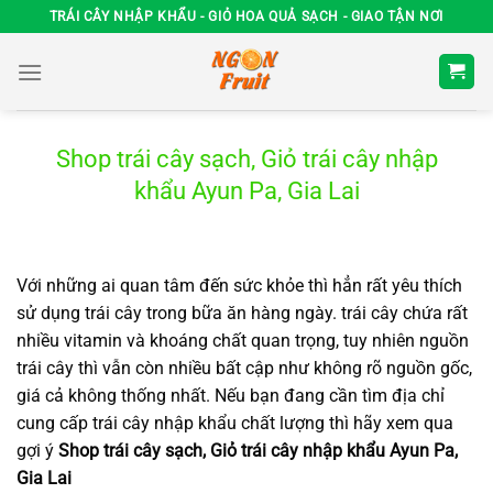
Chuyển
TRÁI CÂY NHẬP KHẨU - GIỎ HOA QUẢ SẠCH - GIAO TẬN NƠI
đến
nội
dung
Shop trái cây sạch, Giỏ trái cây nhập
khẩu Ayun Pa, Gia Lai
Với những ai quan tâm đến sức khỏe thì hẳn rất yêu thích
sử dụng trái cây trong bữa ăn hàng ngày. trái cây chứa rất
nhiều vitamin và khoáng chất quan trọng, tuy nhiên nguồn
trái cây thì vẫn còn nhiều bất cập như không rõ nguồn gốc,
giá cả không thống nhất. Nếu bạn đang cần tìm địa chỉ
cung cấp trái cây nhập khẩu chất lượng thì hãy xem qua
gợi ý
Shop trái cây sạch, Giỏ trái cây nhập khẩu Ayun Pa,
Gia Lai