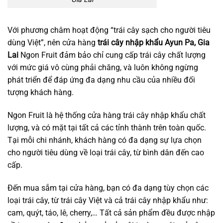
Với phương châm hoạt động “trái cây sạch cho người tiêu
dùng Việt”, nên cửa hàng
trái cây nhập khẩu Ayun Pa, Gia
Lai
Ngon Fruit đảm bảo chỉ cung cấp trái cây chất lượng
với mức giá vô cùng phải chăng, và luôn không ngừng
phát triển để đáp ứng đa dạng nhu cầu của nhiều đối
tượng khách hàng.
Ngon Fruit là hệ thống cửa hàng trái cây nhập khẩu chất
lượng, và có mặt tại tất cả các tỉnh thành trên toàn quốc.
Tại mỗi chi nhánh, khách hàng có đa dạng sự lựa chọn
cho người tiêu dùng về loại trái cây, từ bình dân đến cao
cấp.
Đến mua sắm tại cửa hàng, bạn có đa dạng tùy chọn các
loại trái cây, từ trái cây Việt và cả trái cây nhập khẩu như:
cam, quýt, táo, lê, cherry,… Tất cả sản phẩm đều được nhập