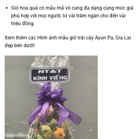
Giỏ hoa quả có mẫu mã vô cùng đa dạng cùng mức giá
phù hợp với mọi người, từ vài trăm ngàn cho đến vài
triệu đồng.
Xem thêm các Hình ảnh mẫu giỏ trái cây Ayun Pa, Gia Lai
đẹp bên dưới!