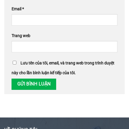
Email
*
Trang web
Lưu tên của tôi, email, và trang web trong trình duyệt
này cho lần bình luận kế tiếp của tôi.