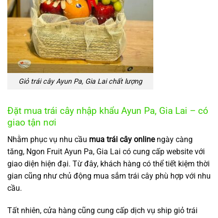
Giỏ trái cây Ayun Pa, Gia Lai chất lượng
Đặt mua trái cây nhập khẩu Ayun Pa, Gia Lai – có
giao tận nơi
Nhằm phục vụ nhu cầu
mua trái cây online
ngày càng
tăng, Ngon Fruit Ayun Pa, Gia Lai có cung cấp website với
giao diện hiện đại. Từ đây, khách hàng có thể tiết kiệm thời
gian cũng như chủ động mua sắm trái cây phù hợp với nhu
cầu.
Tất nhiên, cửa hàng cũng cung cấp dịch vụ ship giỏ trái