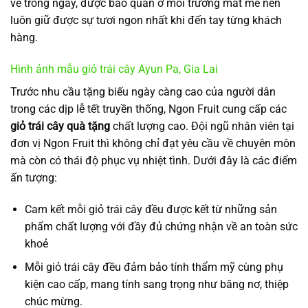
về trong ngày, được bảo quản ở môi trường mát mẻ nên
luôn giữ được sự tươi ngon nhất khi đến tay từng khách
hàng.
Hình ảnh mẫu giỏ trái cây Ayun Pa, Gia Lai
Trước nhu cầu tặng biếu ngày càng cao của người dân
trong các dịp lễ tết truyền thống, Ngon Fruit cung cấp các
giỏ trái cây quà tặng
chất lượng cao. Đội ngũ nhân viên tại
đơn vị Ngon Fruit thì không chỉ đạt yêu cầu về chuyên môn
mà còn có thái độ phục vụ nhiệt tình. Dưới đây là các điểm
ấn tượng:
Cam kết mỗi giỏ trái cây đều được kết từ những sản
phẩm chất lượng với đầy đủ chứng nhận về an toàn sức
khoẻ
Mỗi giỏ trái cây đều đảm bảo tính thẩm mỹ cùng phụ
kiện cao cấp, mang tính sang trọng như băng nơ, thiệp
chúc mừng.