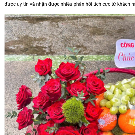
được uy tín và nhận được nhiều phản hồi tích cực từ khách h