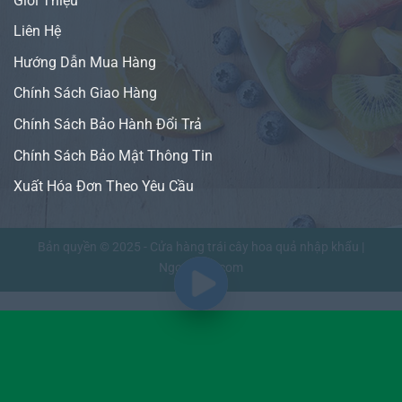
Giới Thiệu
Liên Hệ
Hướng Dẫn Mua Hàng
Chính Sách Giao Hàng
Chính Sách Bảo Hành Đổi Trả
Chính Sách Bảo Mật Thông Tin
Xuất Hóa Đơn Theo Yêu Cầu
Bản quyền © 2025 - Cửa hàng trái cây hoa quả nhập khẩu |
NgonFruit.com