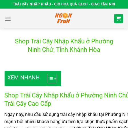
Chuyển
TRÁI CÂY NHẬP KHẨU - GIỎ HOA QUẢ SẠCH - GIAO TẬN NƠI
đến
nội
dung
Shop Trái Cây Nhập Khẩu ở Phường
Ninh Chử, Tỉnh Khánh Hòa
XEM NHANH
Shop Trái Cây Nhập Khẩu ở Phường Ninh Ch
Trái Cây Cao Cấp
Ngày nay, nhu cầu sử dụng trái cây nhập khẩu tại Phường N
mạnh bởi nhiều khách hàng ưu tiên lựa chọn thực phẩm sạch,