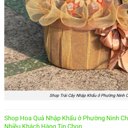
Shop Trái Cây Nhập Khẩu ở Phường Ninh 
Shop Hoa Quả Nhập Khẩu ở Phường Ninh Ch
Nhiều Khách Hàng Tin Chọn