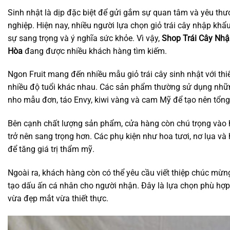
Sinh nhật là dịp đặc biệt để gửi gắm sự quan tâm và yêu th
nghiệp. Hiện nay, nhiều người lựa chọn giỏ trái cây nhập kh
sự sang trọng và ý nghĩa sức khỏe. Vì vậy,
Shop Trái Cây Nhậ
Hòa
đang được nhiều khách hàng tìm kiếm.
Ngon Fruit mang đến nhiều mẫu giỏ trái cây sinh nhật với thiết
nhiều độ tuổi khác nhau. Các sản phẩm thường sử dụng những
nho mẫu đơn, táo Envy, kiwi vàng và cam Mỹ để tạo nên tổng 
Bên cạnh chất lượng sản phẩm, cửa hàng còn chú trọng vào 
trở nên sang trọng hơn. Các phụ kiện như hoa tươi, nơ lụa v
để tăng giá trị thẩm mỹ.
Ngoài ra, khách hàng còn có thể yêu cầu viết thiệp chúc mừng
tạo dấu ấn cá nhân cho người nhận. Đây là lựa chọn phù hợ
vừa đẹp mắt vừa thiết thực.