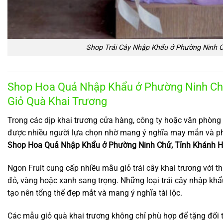
Shop Trái Cây Nhập Khẩu ở Phường Ninh 
Shop Hoa Quả Nhập Khẩu ở Phường Ninh Ch
Giỏ Quà Khai Trương
Trong các dịp khai trương cửa hàng, công ty hoặc văn phòng 
được nhiều người lựa chọn nhờ mang ý nghĩa may mắn và phá
Shop Hoa Quả Nhập Khẩu ở Phường Ninh Chử, Tỉnh Khánh 
Ngon Fruit cung cấp nhiều mẫu giỏ trái cây khai trương với th
đỏ, vàng hoặc xanh sang trọng. Những loại trái cây nhập kh
tạo nên tổng thể đẹp mắt và mang ý nghĩa tài lộc.
Các mẫu giỏ quà khai trương không chỉ phù hợp để tặng đối 