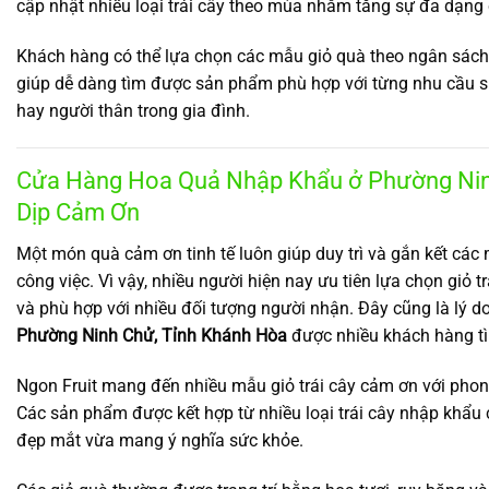
cập nhật nhiều loại trái cây theo mùa nhằm tăng sự đa dạng
Khách hàng có thể lựa chọn các mẫu giỏ quà theo ngân sách
giúp dễ dàng tìm được sản phẩm phù hợp với từng nhu cầu s
hay người thân trong gia đình.
Cửa Hàng Hoa Quả Nhập Khẩu ở Phường Nin
Dịp Cảm Ơn
Một món quà cảm ơn tinh tế luôn giúp duy trì và gắn kết cá
công việc. Vì vậy, nhiều người hiện nay ưu tiên lựa chọn giỏ 
và phù hợp với nhiều đối tượng người nhận. Đây cũng là lý d
Phường Ninh Chử, Tỉnh Khánh Hòa
được nhiều khách hàng t
Ngon Fruit mang đến nhiều mẫu giỏ trái cây cảm ơn với phong 
Các sản phẩm được kết hợp từ nhiều loại trái cây nhập khẩ
đẹp mắt vừa mang ý nghĩa sức khỏe.