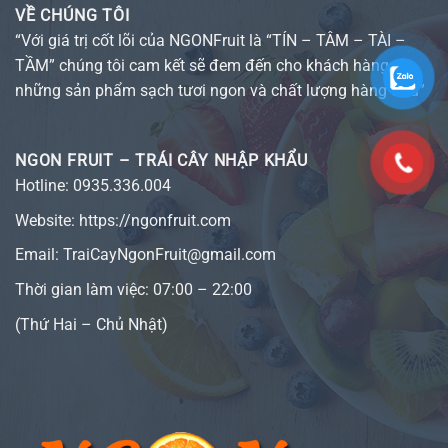
VỀ CHÚNG TÔI
“Với giá trị cốt lõi của NGONFruit là “TÍN – TÂM – TÀI –
TẦM” chúng tôi cam kết sẽ đem đến cho khách hàng
những sản phẩm sạch tươi ngon và chất lượng hàng đầu”
NGON FRUIT – TRÁI CÂY NHẬP KHẨU
Hotline:
0935.336.004
Website:
https://ngonfruit.com
Email: TraiCayNgonFruit@gmail.com
Thời gian làm việc: 07:00 – 22:00
(Thứ Hai – Chủ Nhật)