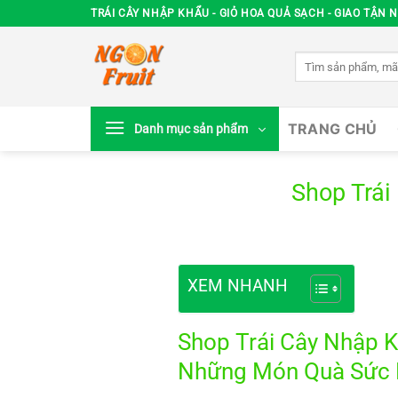
Chuyển
TRÁI CÂY NHẬP KHẨU - GIỎ HOA QUẢ SẠCH - GIAO TẬN N
đến
nội
Tìm
dung
kiếm:
TRANG CHỦ
Danh mục sản phẩm
Shop Trái
XEM NHANH
Shop Trái Cây Nhập K
Những Món Quà Sức