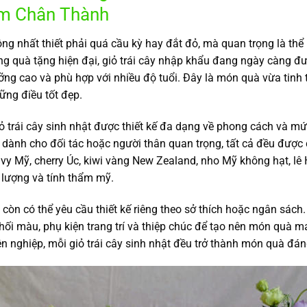
âm Chân Thành
g nhất thiết phải quá cầu kỳ hay đắt đỏ, mà quan trọng là thể
g quà tặng hiện đại, giỏ trái cây nhập khẩu đang ngày càng đ
ưỡng cao và phù hợp với nhiều độ tuổi. Đây là món quà vừa tinh t
ững điều tốt đẹp.
 trái cây sinh nhật được thiết kế đa dạng về phong cách và m
 dành cho đối tác hoặc người thân quan trọng, tất cả đều được 
o Envy Mỹ, cherry Úc, kiwi vàng New Zealand, nho Mỹ không hạt,
lượng và tính thẩm mỹ.
òn có thể yêu cầu thiết kế riêng theo sở thích hoặc ngân sách.
 phối màu, phụ kiện trang trí và thiệp chúc để tạo nên món quà 
yên nghiệp, mỗi giỏ trái cây sinh nhật đều trở thành món quà đ