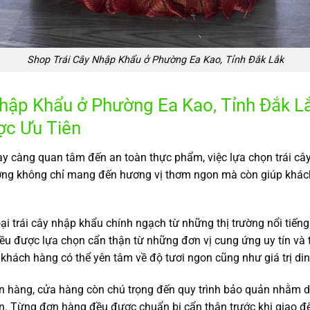
Shop Trái Cây Nhập Khẩu ở Phường Ea Kao, Tỉnh Đắk Lắk
ập Khẩu ở Phường Ea Kao, Tỉnh Đắk L
ợc Ưu Tiên
y càng quan tâm đến an toàn thực phẩm, việc lựa chọn trái cây 
ợng không chỉ mang đến hương vị thơm ngon mà còn giúp khác
ại trái cây nhập khẩu chính ngạch từ những thị trường nổi tiến
 được lựa chọn cẩn thận từ những đơn vị cung ứng uy tín và tr
 khách hàng có thể yên tâm về độ tươi ngon cũng như giá trị din
n hàng, cửa hàng còn chú trọng đến quy trình bảo quản nhằm d
ển. Từng đơn hàng đều được chuẩn bị cẩn thận trước khi giao đ