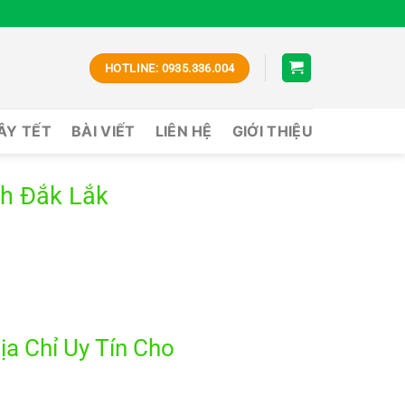
HOTLINE: 0935.336.004
CÂY TẾT
BÀI VIẾT
LIÊN HỆ
GIỚI THIỆU
nh Đắk Lắk
ịa Chỉ Uy Tín Cho