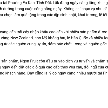
u tại Phường Ea Kao, Tỉnh Đắk Lắk đang ngày càng tăng khi ng
nh dưỡng trong cuộc sống hằng ngày. Không chỉ phục vụ nhu cầu
 chọn làm quà tặng trong các dịp sinh nhật, khai trương, lễ tế
 cung cấp trái cây nhập khẩu cao cấp với nhiều sản phẩm được 
i vàng New Zealand, nho Mỹ không hạt, lê Hàn Quốc và nhiều lo
 từ các nguồn cung uy tín, đảm bảo chất lượng và nguồn gốc r
g sản phẩm, Ngon Fruit còn đầu tư vào dịch vụ tư vấn và chăm
 ngày đến đặt các giỏ quà cao cấp theo yêu cầu, đội ngũ của c
ng khách hàng. Đây cũng là lý do ngày càng nhiều người tại P