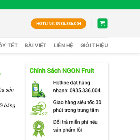
HOTLINE: 0935.336.004
CÂY TẾT
BÀI VIẾT
LIÊN HỆ
GIỚI THIỆU
Chính Sách NGON Fruit
)
Hotline đặt hàng
của sản
nhanh: 0935.336.004
Giao hàng siêu tốc 30
ổi bằng
phút trong trung tâm
Đổi trả miễn phí nếu
sản phẩm lỗi