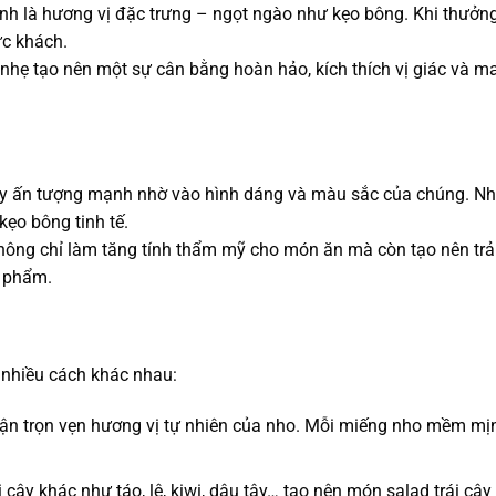
h là hương vị đặc trưng – ngọt ngào như kẹo bông. Khi thưởng 
c khách.
 nhẹ tạo nên một sự cân bằng hoàn hảo, kích thích vị giác và m
ây ấn tượng mạnh nhờ vào hình dáng và màu sắc của chúng. N
kẹo bông tinh tế.
hông chỉ làm tăng tính thẩm mỹ cho món ăn mà còn tạo nên trải
n phẩm.
 nhiều cách khác nhau:
n trọn vẹn hương vị tự nhiên của nho. Mỗi miếng nho mềm mịn,
i cây khác như táo, lê, kiwi, dâu tây… tạo nên món salad trái c