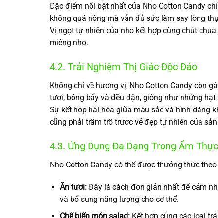
Đặc điểm nổi bật nhất của Nho Cotton Candy chín
không quá nồng mà vẫn đủ sức làm say lòng thự
Vị ngọt tự nhiên của nho kết hợp cùng chút chua
miếng nho.
4.2. Trải Nghiệm Thị Giác Độc Đáo
Không chỉ về hương vị, Nho Cotton Candy còn g
tươi, bóng bẩy và đều đặn, giống như những hạt 
Sự kết hợp hài hòa giữa màu sắc và hình dáng k
cũng phải trầm trồ trước vẻ đẹp tự nhiên của sả
4.3. Ứng Dụng Đa Dạng Trong Ẩm Thực
Nho Cotton Candy có thể được thưởng thức theo
Ăn tươi:
Đây là cách đơn giản nhất để cảm nhậ
và bổ sung năng lượng cho cơ thể.
Chế biến món salad:
Kết hợp cùng các loại trá