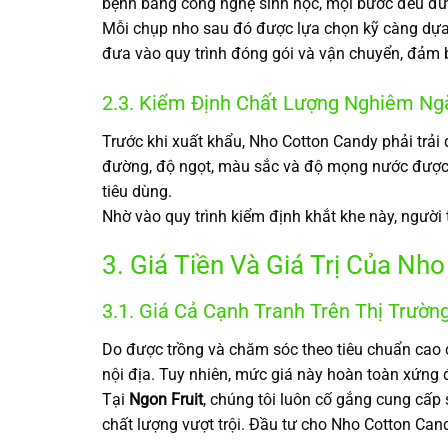
bệnh bằng công nghệ sinh học, mọi bước đều đượ
Mỗi chụp nho sau đó được lựa chọn kỹ càng dựa t
đưa vào quy trình đóng gói và vận chuyển, đảm 
2.3. Kiểm Định Chất Lượng Nghiêm Ng
Trước khi xuất khẩu, Nho Cotton Candy phải trải
đường, độ ngọt, màu sắc và độ mọng nước được đ
tiêu dùng.
Nhờ vào quy trình kiểm định khắt khe này, người 
3. Giá Tiền Và Giá Trị Của N
3.1. Giá Cả Cạnh Tranh Trên Thị Trườn
Do được trồng và chăm sóc theo tiêu chuẩn cao 
nội địa. Tuy nhiên, mức giá này hoàn toàn xứng 
Tại
Ngon Fruit
, chúng tôi luôn cố gắng cung cấ
chất lượng vượt trội. Đầu tư cho Nho Cotton Can