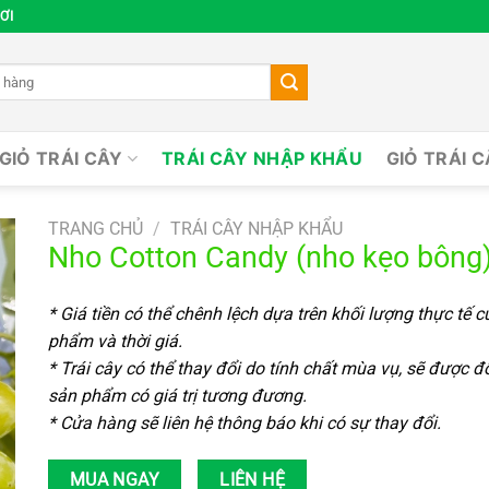
ƠI
GIỎ TRÁI CÂY
TRÁI CÂY NHẬP KHẨU
GIỎ TRÁI 
TRANG CHỦ
/
TRÁI CÂY NHẬP KHẨU
Nho Cotton Candy (nho kẹo bông
* Giá tiền có thể chênh lệch dựa trên khối lượng thực tế 
phẩm và thời giá.
* Trái cây có thể thay đổi do tính chất mùa vụ, sẽ được đ
sản phẩm có giá trị tương đương.
* Cửa hàng sẽ liên hệ thông báo khi có sự thay đổi.
MUA NGAY
LIÊN HỆ