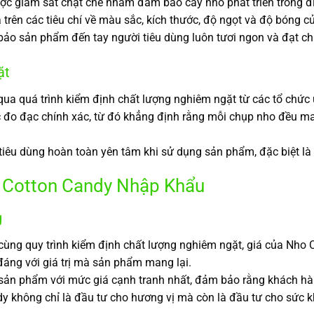
c giám sát chặt chẽ nhằm đảm bảo cây nho phát triển trong điề
rên các tiêu chí về màu sắc, kích thước, độ ngọt và độ bóng c
bảo sản phẩm đến tay người tiêu dùng luôn tươi ngon và đạt c
ặt
 qua quá trình kiểm định chất lượng nghiêm ngặt từ các tổ chức 
o đạc chính xác, từ đó khẳng định rằng mỗi chụp nho đều mang
tiêu dùng hoàn toàn yên tâm khi sử dụng sản phẩm, đặc biệt là c
ho Cotton Candy Nhập Khẩu
g
cùng quy trình kiểm định chất lượng nghiêm ngặt, giá của Nho 
đáng với giá trị mà sản phẩm mang lại.
p sản phẩm với mức giá cạnh tranh nhất, đảm bảo rằng khách h
dy không chỉ là đầu tư cho hương vị mà còn là đầu tư cho sức 