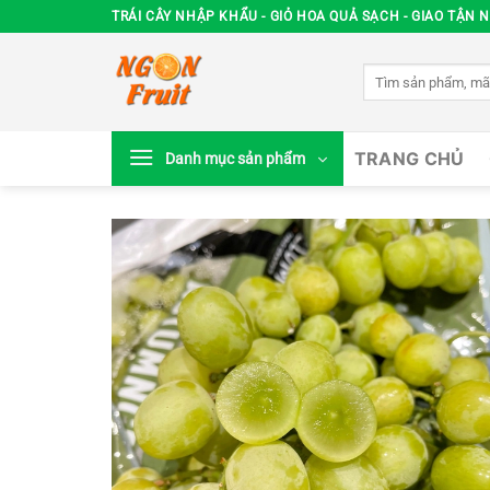
Chuyển
TRÁI CÂY NHẬP KHẨU - GIỎ HOA QUẢ SẠCH - GIAO TẬN N
đến
nội
Tìm
dung
kiếm:
TRANG CHỦ
Danh mục sản phẩm