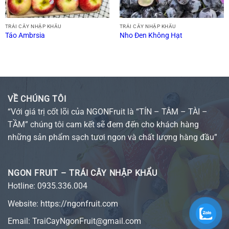
TRÁI CÂY NHẬP KHẨU
TRÁI CÂY NHẬP KHẨU
Táo Ambrsia
Nho Đen Không Hạt
VỀ CHÚNG TÔI
“Với giá trị cốt lõi của NGONFruit là “TÍN – TÂM – TÀI –
TẦM” chúng tôi cam kết sẽ đem đến cho khách hàng
những sản phẩm sạch tươi ngon và chất lượng hàng đầu”
NGON FRUIT – TRÁI CÂY NHẬP KHẨU
Hotline:
0935.336.004
Website:
https://ngonfruit.com
Email: TraiCayNgonFruit@gmail.com