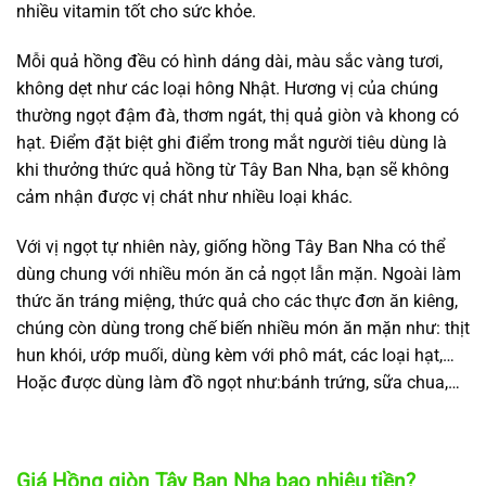
nhiều vitamin tốt cho sức khỏe.
Mỗi quả hồng đều có hình dáng dài, màu sắc vàng tươi,
không dẹt như các loại hông Nhật. Hương vị của chúng
thường ngọt đậm đà, thơm ngát, thị quả giòn và khong có
hạt. Điểm đặt biệt ghi điểm trong mắt người tiêu dùng là
khi thưởng thức quả hồng từ Tây Ban Nha, bạn sẽ không
cảm nhận được vị chát như nhiều loại khác.
Với vị ngọt tự nhiên này, giống hồng Tây Ban Nha có thể
dùng chung với nhiều món ăn cả ngọt lẫn mặn. Ngoài làm
thức ăn tráng miệng, thức quả cho các thực đơn ăn kiêng,
chúng còn dùng trong chế biến nhiều món ăn mặn như: thịt
hun khói, ướp muối, dùng kèm với phô mát, các loại hạt,…
Hoặc được dùng làm đồ ngọt như:bánh trứng, sữa chua,…
Giá Hồng giòn Tây Ban Nha bao nhiêu tiền?