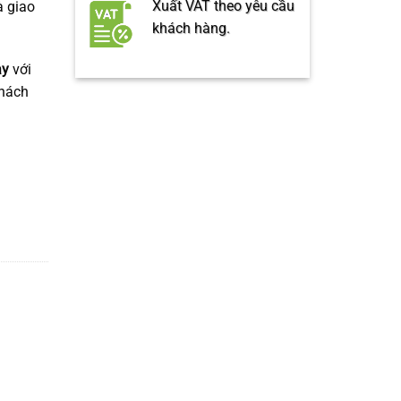
Xuất VAT theo yêu cầu
à giao
khách hàng.
ày
với
khách