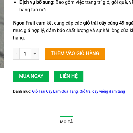
Dịch vụ bổ sung
: Bao gồm việc trang trí giỏ, gói quà, v
hàng tận nơi.
Ngon Fruit
cam kết cung cấp các
giỏ trái cây cúng 49 ng
mức giá hợp lý, đảm bảo chất lượng và sự hài lòng của 
hàng.
Giỏ trái cây cúng 49 ngày số lượng
THÊM VÀO GIỎ HÀNG
MUA NGAY
LIÊN HỆ
Danh mục:
Giỏ Trái Cây Làm Quà Tặng
,
Giỏ trái cây viếng đám tang
MÔ TẢ