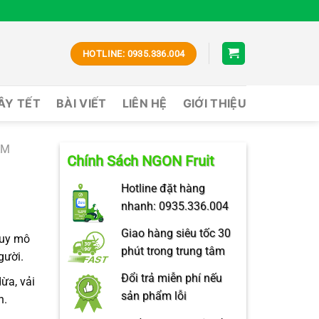
HOTLINE: 0935.336.004
CÂY TẾT
BÀI VIẾT
LIÊN HỆ
GIỚI THIỆU
ÁM
Chính Sách NGON Fruit
Hotline đặt hàng
nhanh: 0935.336.004
Giao hàng siêu tốc 30
quy mô
phút trong trung tâm
gười.
Đổi trả miễn phí nếu
dừa, vải
sản phẩm lỗi
n.