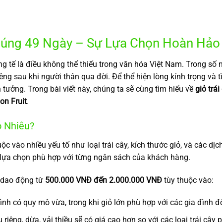
 Cúng 49 Ngày – Sự Lựa Chọn Hoàn Hảo 
úng tế là điều không thể thiếu trong văn hóa Việt Nam. Trong s
hiêng sau khi người thân qua đời. Để thể hiện lòng kính trọng và 
 tưởng. Trong bài viết này, chúng ta sẽ cùng tìm hiểu về
giỏ trá
on Fruit
.
o Nhiêu?
c vào nhiều yếu tố như loại trái cây, kích thước giỏ, và các d
u lựa chọn phù hợp với từng ngân sách của khách hàng.
y dao động từ
500.000 VNĐ đến 2.000.000 VNĐ
tùy thuộc vào:
ình có quy mô vừa, trong khi giỏ lớn phù hợp với các gia đình đ
 riêng, dừa, vải thiều sẽ có giá cao hơn so với các loại trái cây 