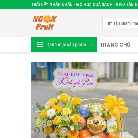
Chuyển
TRÁI CÂY NHẬP KHẨU - GIỎ HOA QUẢ SẠCH - GIAO TẬN N
đến
nội
Tìm
dung
kiếm:
TRANG CHỦ
Danh mục sản phẩm