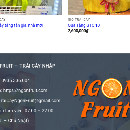
 CÂY
GIỎ TRÁI CÂY
cây tặng tân gia, nhà mới
Quà Tặng GTC 10
2,600,000
₫
FRUIT – TRÁI CÂY NHẬP
:
0935.336.004
e:
https://ngonfruit.com
 TraiCayNgonFruit@gmail.com
an làm việc: 07:00 – 22:00
ai – Chủ Nhật)