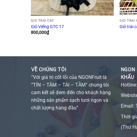
GIỎ TRÁI CÂY
GIỎ TRÁI
Giỏ Viếng GTC 17
Giỏ trái 
800,000
₫
VỀ CHÚNG TÔI
NGON 
“Với giá trị cốt lõi của NGONFruit là
KHẨU
“TÍN – TÂM – TÀI – TẦM” chúng tôi
Hotline
cam kết sẽ đem đến cho khách hàng
Websit
những sản phẩm sạch tươi ngon và
Email:
chất lượng hàng đầu”
Thời gi
(Thứ H