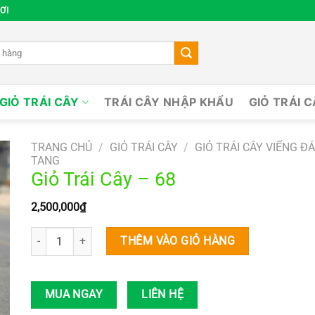
ƠI
GIỎ TRÁI CÂY
TRÁI CÂY NHẬP KHẨU
GIỎ TRÁI 
TRANG CHỦ
/
GIỎ TRÁI CÂY
/
GIỎ TRÁI CÂY VIẾNG Đ
TANG
Giỏ Trái Cây – 68
2,500,000
₫
Giỏ Trái Cây – 68 số lượng
THÊM VÀO GIỎ HÀNG
MUA NGAY
LIÊN HỆ