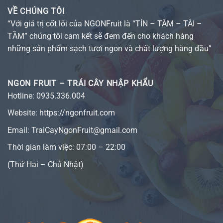
VỀ CHÚNG TÔI
“Với giá trị cốt lõi của NGONFruit là “TÍN – TÂM – TÀI –
TẦM” chúng tôi cam kết sẽ đem đến cho khách hàng
những sản phẩm sạch tươi ngon và chất lượng hàng đầu”
NGON FRUIT – TRÁI CÂY NHẬP KHẨU
Hotline:
0935.336.004
Website:
https://ngonfruit.com
Email: TraiCayNgonFruit@gmail.com
Thời gian làm việc: 07:00 – 22:00
(Thứ Hai – Chủ Nhật)