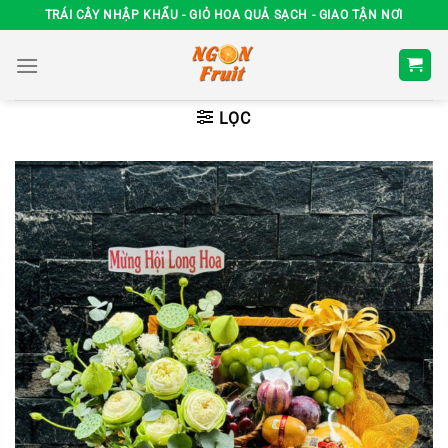
Chuyển
TRÁI CÂY NHẬP KHẨU - GIỎ HOA QUẢ SẠCH - GIAO TẬN NƠI
đến
nội
dung
LỌC