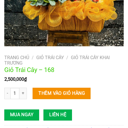
TRANG CHỦ
/
GIỎ TRÁI CÂY
/
GIỎ TRÁI CÂY KHAI
TRƯƠNG
Giỏ Trái Cây – 168
2,500,000
₫
Giỏ Trái Cây – 168 số lượng
THÊM VÀO GIỎ HÀNG
MUA NGAY
LIÊN HỆ