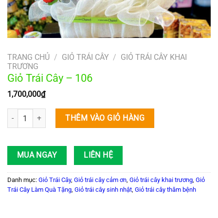
TRANG CHỦ
/
GIỎ TRÁI CÂY
/
GIỎ TRÁI CÂY KHAI
TRƯƠNG
Giỏ Trái Cây – 106
1,700,000
₫
Giỏ Trái Cây – 106 số lượng
THÊM VÀO GIỎ HÀNG
MUA NGAY
LIÊN HỆ
Danh mục:
Giỏ Trái Cây
,
Giỏ trái cây cảm ơn
,
Giỏ trái cây khai trương
,
Giỏ
Trái Cây Làm Quà Tặng
,
Giỏ trái cây sinh nhật
,
Giỏ trái cây thăm bệnh