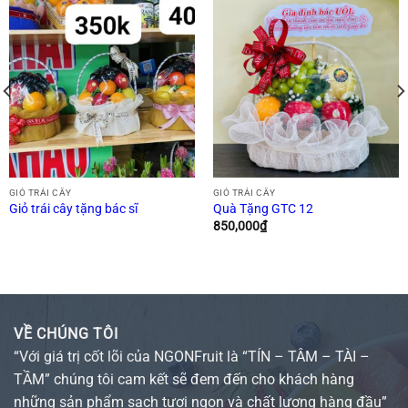
GIỎ TRÁI CÂY
GIỎ TRÁI CÂY
Giỏ trái cây tặng bác sĩ
Quà Tặng GTC 12
850,000
₫
VỀ CHÚNG TÔI
“Với giá trị cốt lõi của NGONFruit là “TÍN – TÂM – TÀI –
TẦM” chúng tôi cam kết sẽ đem đến cho khách hàng
những sản phẩm sạch tươi ngon và chất lượng hàng đầu”