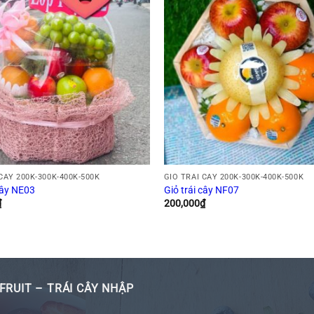
CÂY 200K-300K-400K-500K
GIỎ TRÁI CÂY 200K-300K-400K-500K
cây NE03
Giỏ trái cây NF07
₫
200,000
₫
FRUIT – TRÁI CÂY NHẬP