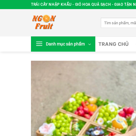
Chuyển
TRÁI CÂY NHẬP KHẨU - GIỎ HOA QUẢ SẠCH - GIAO TẬN N
đến
nội
Tìm
dung
kiếm:
TRANG CHỦ
Danh mục sản phẩm