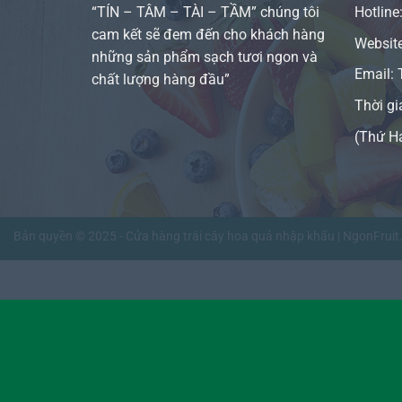
“TÍN – TÂM – TÀI – TẦM” chúng tôi
Hotline
cam kết sẽ đem đến cho khách hàng
Websit
những sản phẩm sạch tươi ngon và
Email:
chất lượng hàng đầu”
Thời gi
(Thứ H
Bản quyền © 2025 - Cửa hàng trái cây hoa quả nhập khẩu | NgonFrui