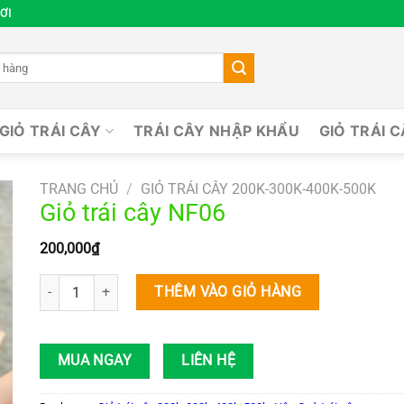
ƠI
GIỎ TRÁI CÂY
TRÁI CÂY NHẬP KHẨU
GIỎ TRÁI 
TRANG CHỦ
/
GIỎ TRÁI CÂY 200K-300K-400K-500K
Giỏ trái cây NF06
200,000
₫
Giỏ trái cây NF06 số lượng
THÊM VÀO GIỎ HÀNG
MUA NGAY
LIÊN HỆ