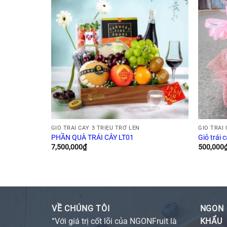
0K
GIỎ TRÁI CÂY 3 TRIỆU TRỞ LÊN
GIỎ TRÁI 
PHẦN QUÀ TRÁI CÂY LT01
Giỏ trái 
7,500,000
₫
500,000
VỀ CHÚNG TÔI
NGON 
“Với giá trị cốt lõi của NGONFruit là
KHẨU