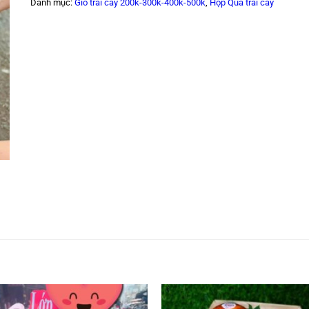
Danh mục:
Giỏ trái cây 200k-300k-400k-500k
,
Hộp Quà trái cây