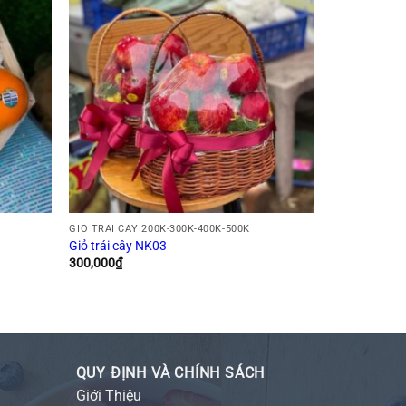
GIỎ TRÁI CÂY 200K-300K-400K-500K
Giỏ trái cây NK03
300,000
₫
QUY ĐỊNH VÀ CHÍNH SÁCH
Giới Thiệu