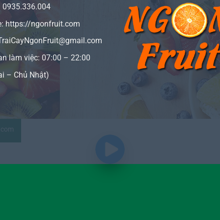
:
0935.336.004
e:
https://ngonfruit.com
 TraiCayNgonFruit@gmail.com
an làm việc: 07:00 – 22:00
ai – Chủ Nhật)
t.com