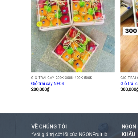
0K
GIỎ TRÁI CÂY 200K-300K-400K-500K
GIỎ TRÁI 
Giỏ trái cây NF04
Giỏ trái
200,000
₫
300,000
VỀ CHÚNG TÔI
NGON 
“Với giá trị cốt lõi của NGONFruit là
KHẨU