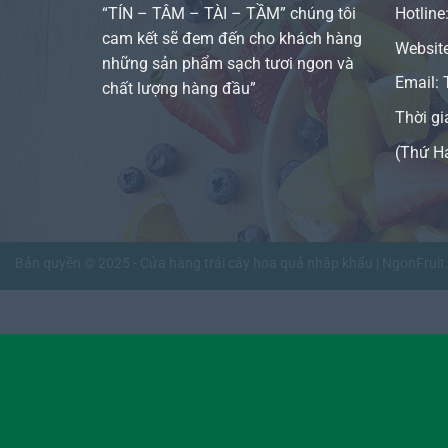
“TÍN – TÂM – TÀI – TẦM” chúng tôi
Hotline
cam kết sẽ đem đến cho khách hàng
Websit
những sản phẩm sạch tươi ngon và
Email:
chất lượng hàng đầu”
Thời gi
(Thứ H
Bản quyền © 2025 - Cửa hàng trái cây hoa quả nhập khẩu | NgonFrui