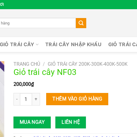
ƠI
GIỎ TRÁI CÂY
TRÁI CÂY NHẬP KHẨU
GIỎ TRÁI 
TRANG CHỦ
/
GIỎ TRÁI CÂY 200K-300K-400K-500K
Giỏ trái cây NF03
200,000
₫
Giỏ trái cây NF03 số lượng
THÊM VÀO GIỎ HÀNG
MUA NGAY
LIÊN HỆ