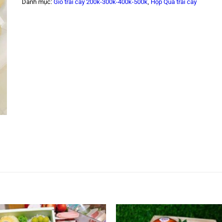
Danh mục:
Giỏ trái cây 200k-300k-400k-500k
,
Hộp Quà trái cây