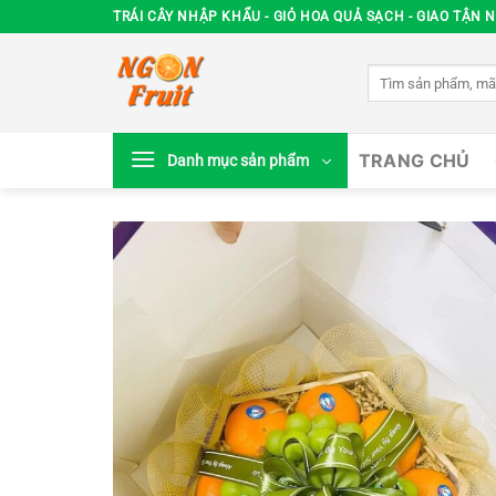
Chuyển
TRÁI CÂY NHẬP KHẨU - GIỎ HOA QUẢ SẠCH - GIAO TẬN N
đến
nội
Tìm
dung
kiếm:
TRANG CHỦ
Danh mục sản phẩm