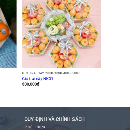
GIỎ TRÁI CÂY 200K-300K-400K-500K
Giỏ trái cây NK01
300,000
₫
QUY ĐỊNH VÀ CHÍNH SÁCH
Giới Thiệu