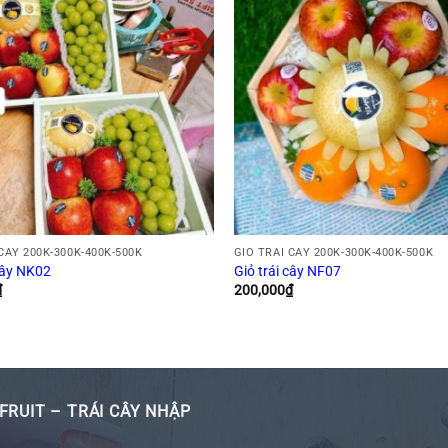
CÂY 200K-300K-400K-500K
GIỎ TRÁI CÂY 200K-300K-400K-500K
 cây NK02
Giỏ trái cây NF07
₫
200,000
₫
FRUIT – TRÁI CÂY NHẬP