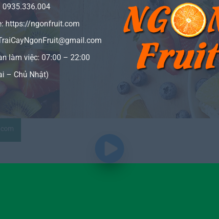
:
0935.336.004
e:
https://ngonfruit.com
 TraiCayNgonFruit@gmail.com
an làm việc: 07:00 – 22:00
ai – Chủ Nhật)
t.com