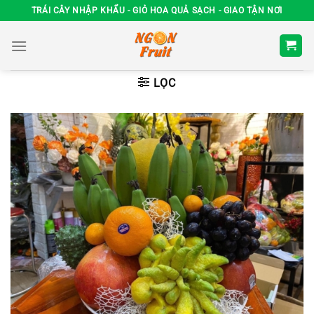
Chuyển
TRÁI CÂY NHẬP KHẨU - GIỎ HOA QUẢ SẠCH - GIAO TẬN NƠI
đến
nội
dung
LỌC