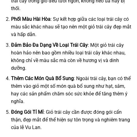
trái cây trong giỏ đều tươi ngon, không héo úa hay bị
thối.
Phối Màu Hài Hòa
: Sự kết hợp giữa các loại trái cây có
màu sắc khác nhau sẽ tạo nên một giỏ trái cây đẹp mắt
và hấp dẫn.
Đảm Bảo Đa Dạng Về Loại Trái Cây
: Một giỏ trái cây
hoàn hảo nên bao gồm nhiều loại trái cây khác nhau,
không chỉ về màu sắc mà còn về hương vị và dinh
dưỡng.
Thêm Các Món Quà Bổ Sung
: Ngoài trái cây, bạn có thể
thêm vào giỏ một số món quà bổ sung như hạt, sâm,
hay các sản phẩm chăm sóc sức khỏe để tăng thêm ý
nghĩa.
Đóng Gói Tỉ Mỉ
: Giỏ trái cây cần được đóng gói cẩn
thận, đẹp mắt để thể hiện sự tôn trọng và nghiêm trang
của lễ Vu Lan.