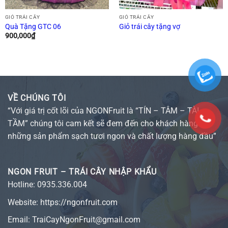
GIỎ TRÁI CÂY
GIỎ TRÁI CÂY
Quà Tặng GTC 06
Giỏ trái cây tặng vợ
900,000
₫
VỀ CHÚNG TÔI
“Với giá trị cốt lõi của NGONFruit là “TÍN – TÂM – TÀI –
TẦM” chúng tôi cam kết sẽ đem đến cho khách hàng
những sản phẩm sạch tươi ngon và chất lượng hàng đầu”
NGON FRUIT – TRÁI CÂY NHẬP KHẨU
Hotline:
0935.336.004
Website:
https://ngonfruit.com
Email: TraiCayNgonFruit@gmail.com