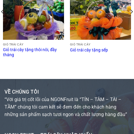
GIỎ TRÁI CÂY
GIỎ TRÁI CÂY
Giỏ trái cây tặng thôi nôi, đầy
Giỏ trái cây tặng sếp
tháng
VỀ CHÚNG TÔI
“Với giá trị cốt lõi của NGONFruit là “TÍN – TÂM – TÀI –
TẦM” chúng tôi cam kết sẽ đem đến cho khách hàng
những sản phẩm sạch tươi ngon và chất lượng hàng đầu”