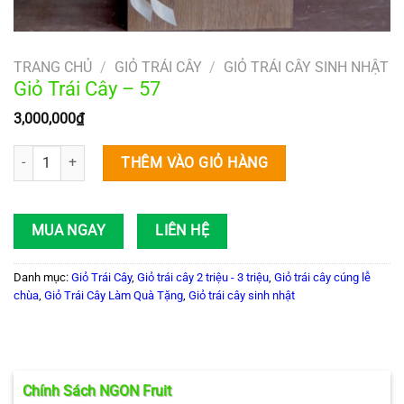
TRANG CHỦ
/
GIỎ TRÁI CÂY
/
GIỎ TRÁI CÂY SINH NHẬT
Giỏ Trái Cây – 57
3,000,000
₫
Giỏ Trái Cây – 57 số lượng
THÊM VÀO GIỎ HÀNG
MUA NGAY
LIÊN HỆ
Danh mục:
Giỏ Trái Cây
,
Giỏ trái cây 2 triệu - 3 triệu
,
Giỏ trái cây cúng lễ
chùa
,
Giỏ Trái Cây Làm Quà Tặng
,
Giỏ trái cây sinh nhật
Chính Sách NGON Fruit