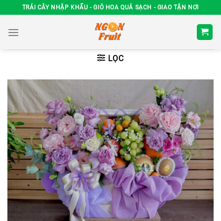
Chuyển
TRÁI CÂY NHẬP KHẨU - GIỎ HOA QUẢ SẠCH - GIAO TẬN NƠI
đến
nội
dung
LỌC