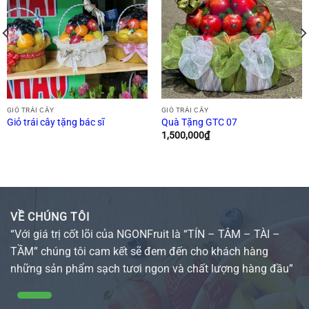
GIỎ TRÁI CÂY
GIỎ TRÁI CÂY
Giỏ trái cây tặng bác sĩ
Quà Tặng GTC 07
1,500,000
₫
VỀ CHÚNG TÔI
“Với giá trị cốt lõi của NGONFruit là “TÍN – TÂM – TÀI –
TẦM” chúng tôi cam kết sẽ đem đến cho khách hàng
những sản phẩm sạch tươi ngon và chất lượng hàng đầu”