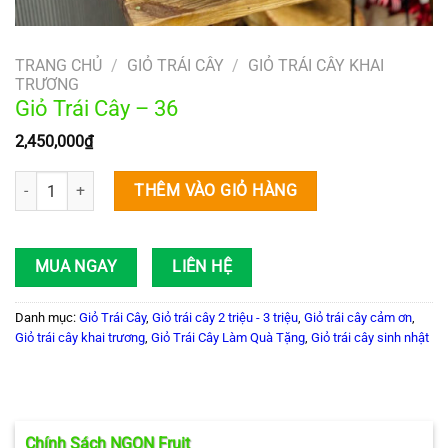
TRANG CHỦ
/
GIỎ TRÁI CÂY
/
GIỎ TRÁI CÂY KHAI
TRƯƠNG
Giỏ Trái Cây – 36
2,450,000
₫
Giỏ Trái Cây – 36 số lượng
THÊM VÀO GIỎ HÀNG
MUA NGAY
LIÊN HỆ
Danh mục:
Giỏ Trái Cây
,
Giỏ trái cây 2 triệu - 3 triệu
,
Giỏ trái cây cảm ơn
,
Giỏ trái cây khai trương
,
Giỏ Trái Cây Làm Quà Tặng
,
Giỏ trái cây sinh nhật
Chính Sách NGON Fruit