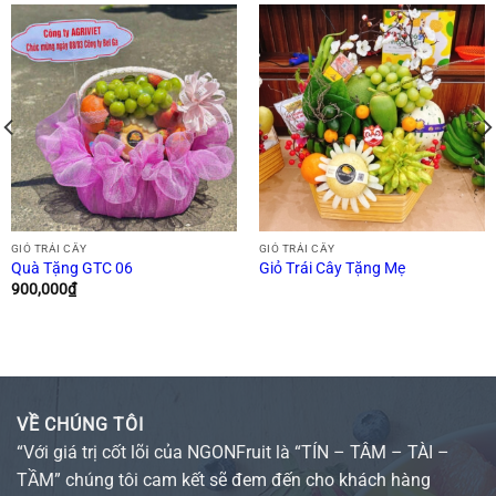
GIỎ TRÁI CÂY
GIỎ TRÁI CÂY
Quà Tặng GTC 06
Giỏ Trái Cây Tặng Mẹ
900,000
₫
VỀ CHÚNG TÔI
“Với giá trị cốt lõi của NGONFruit là “TÍN – TÂM – TÀI –
TẦM” chúng tôi cam kết sẽ đem đến cho khách hàng