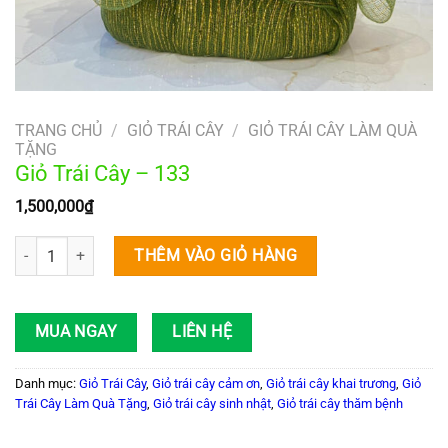
TRANG CHỦ
/
GIỎ TRÁI CÂY
/
GIỎ TRÁI CÂY LÀM QUÀ
TẶNG
Giỏ Trái Cây – 133
1,500,000
₫
Giỏ Trái Cây – 133 số lượng
THÊM VÀO GIỎ HÀNG
MUA NGAY
LIÊN HỆ
Danh mục:
Giỏ Trái Cây
,
Giỏ trái cây cảm ơn
,
Giỏ trái cây khai trương
,
Giỏ
Trái Cây Làm Quà Tặng
,
Giỏ trái cây sinh nhật
,
Giỏ trái cây thăm bệnh